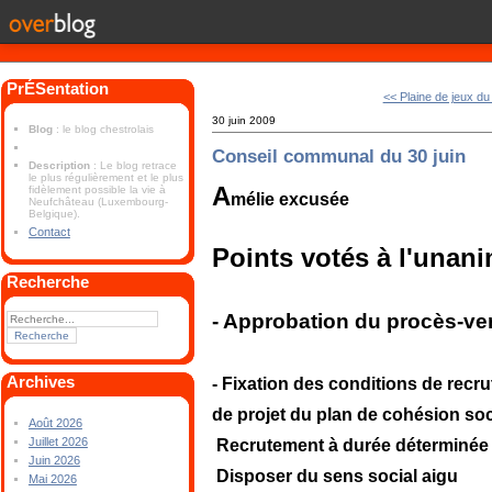
PrÉSentation
<< Plaine de jeux du
30 juin 2009
Blog
: le blog chestrolais
Conseil communal du 30 juin
Description
: Le blog retrace
le plus régulièrement et le plus
A
fidèlement possible la vie à
mélie excusée
Neufchâteau (Luxembourg-
Belgique).
Contact
Points votés à l'unani
Recherche
- Approbation du procès-ve
Archives
- Fixation des conditions de recr
de projet du plan de cohésion soc
Août 2026
Juillet 2026
Recrutement à durée déterminée d
Juin 2026
Disposer du sens social aigu
Mai 2026