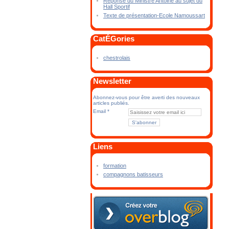
Réponse du Ministre Antoine au sujet du
Hall Sportif
Texte de présentation-Ecole Namoussart
CatÉGories
chestrolais
Newsletter
Abonnez-vous pour être averti des nouveaux
articles publiés.
Email
Liens
formation
compagnons batisseurs