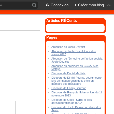
Connexion
+
Créer mon blog
Articles RÉCents
Pages
Allocution de Joelle Devalet
Allocution de Joelle Devalet lors des
voeux 2017
Allocution de l'échevine de l'action sociale,
Joelle Devalet
Allocution du président du CCCA,Yves
Mathys
Discours de Daniel Michiels
Discours de Dimitri Fourny, bourgmestre
lors de l'inauguration de la stèle en
mémoire des libérateurs
Discours de Fanny Bourdon
Discours de François Huberty, lors du 11
novembre 2013
Discours de Gilles ROBERT lors
del'inauguration de l'OCA
Discours de Joelle Devalet au dîner des
Aînés