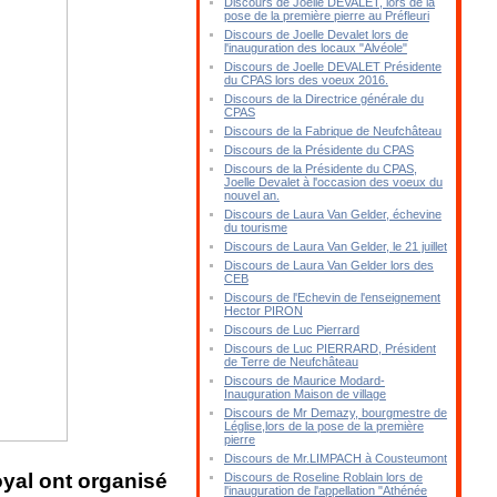
Discours de Joelle DEVALET, lors de la
pose de la première pierre au Préfleuri
Discours de Joelle Devalet lors de
l'inauguration des locaux "Alvéole"
Discours de Joelle DEVALET Présidente
du CPAS lors des voeux 2016.
Discours de la Directrice générale du
CPAS
Discours de la Fabrique de Neufchâteau
Discours de la Présidente du CPAS
Discours de la Présidente du CPAS,
Joelle Devalet à l'occasion des voeux du
nouvel an.
Discours de Laura Van Gelder, échevine
du tourisme
Discours de Laura Van Gelder, le 21 juillet
Discours de Laura Van Gelder lors des
CEB
Discours de l'Echevin de l'enseignement
Hector PIRON
Discours de Luc Pierrard
Discours de Luc PIERRARD, Président
de Terre de Neufchâteau
Discours de Maurice Modard-
Inauguration Maison de village
Discours de Mr Demazy, bourgmestre de
Léglise,lors de la pose de la première
pierre
Discours de Mr.LIMPACH à Cousteumont
oyal ont organisé
Discours de Roseline Roblain lors de
l'inauguration de l'appellation "Athénée