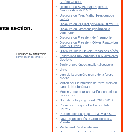
Arsène Geubel"
Discours de Sylvia PARDI, lors de
l'inauguration de l'OCA
Discours de Yves Mathy, Président du
CCCA
Discours du 21 juillet par Joelle DEVALET
ette section.
Discours du Directeur général de la
commune
Discours du Président de l'Harmonie
Discours du Président Olivier Rigaux-Les
Joyeux Lurons
Discours Joëlle Devalet-repas des aînés.
Published by chestrolais
Félicitations aux candidats aux dernières
commenter cet article
…
élections
Joelle et ses épouvantails (allocution)
Links
Lors de la première pierre de la future
crèche
Motion pour le maintien de l'arrêt train en
gare de Neufchâteau
Motion votée pour une tarification unique
en électricité
Note de politique générale 2012-2018
Poème de Jacques Brel lu par Julie
LEDENT
Présentation du projet "FINGERFOOF"
Quatre pensionnés et allocution de la
Préfète
Réglement d'ordre intérieur