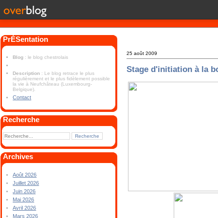
PrÉSentation
25 août 2009
Blog
: le blog chestrolais
Stage d'initiation à la 
Description
: Le blog retrace le plus
régulièrement et le plus fidèlement possible
la vie à Neufchâteau (Luxembourg-
Belgique).
Contact
Recherche
Archives
Août 2026
Juillet 2026
Juin 2026
Mai 2026
Avril 2026
Mars 2026