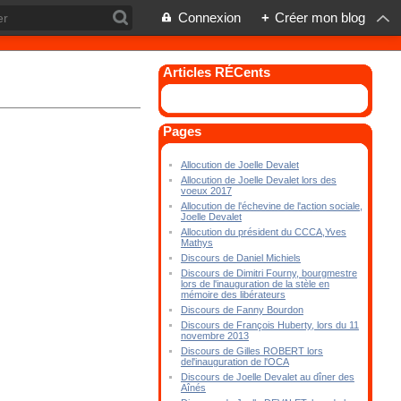
Connexion
+
Créer mon blog
Articles RÉCents
Pages
Allocution de Joelle Devalet
Allocution de Joelle Devalet lors des
voeux 2017
Allocution de l'échevine de l'action sociale,
Joelle Devalet
Allocution du président du CCCA,Yves
Mathys
Discours de Daniel Michiels
Discours de Dimitri Fourny, bourgmestre
lors de l'inauguration de la stèle en
mémoire des libérateurs
Discours de Fanny Bourdon
Discours de François Huberty, lors du 11
novembre 2013
Discours de Gilles ROBERT lors
del'inauguration de l'OCA
Discours de Joelle Devalet au dîner des
Aînés