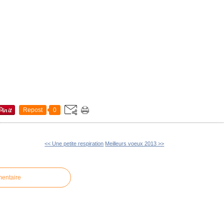
Repost
0
<< Une petite respiration
Meilleurs voeux 2013 >>
mentaire