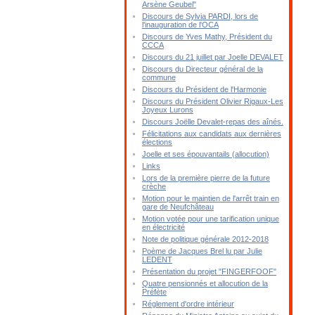
Arsène Geubel"
Discours de Sylvia PARDI, lors de
l'inauguration de l'OCA
Discours de Yves Mathy, Président du
CCCA
Discours du 21 juillet par Joelle DEVALET
Discours du Directeur général de la
commune
Discours du Président de l'Harmonie
Discours du Président Olivier Rigaux-Les
Joyeux Lurons
Discours Joëlle Devalet-repas des aînés.
Félicitations aux candidats aux dernières
élections
Joelle et ses épouvantails (allocution)
Links
Lors de la première pierre de la future
crèche
Motion pour le maintien de l'arrêt train en
gare de Neufchâteau
Motion votée pour une tarification unique
en électricité
Note de politique générale 2012-2018
Poème de Jacques Brel lu par Julie
LEDENT
Présentation du projet "FINGERFOOF"
Quatre pensionnés et allocution de la
Préfète
Réglement d'ordre intérieur