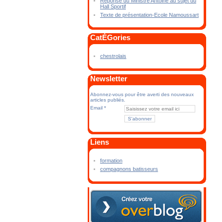
Réponse du Ministre Antoine au sujet du
Hall Sportif
Texte de présentation-Ecole Namoussart
CatÉGories
chestrolais
Newsletter
Abonnez-vous pour être averti des nouveaux
articles publiés.
Email
Liens
formation
compagnons batisseurs