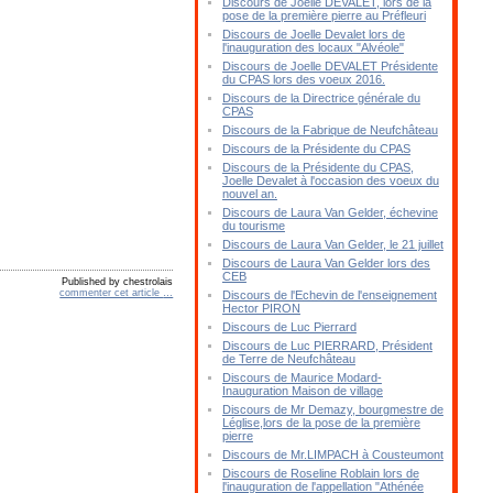
Discours de Joelle DEVALET, lors de la
pose de la première pierre au Préfleuri
Discours de Joelle Devalet lors de
l'inauguration des locaux "Alvéole"
Discours de Joelle DEVALET Présidente
du CPAS lors des voeux 2016.
Discours de la Directrice générale du
CPAS
Discours de la Fabrique de Neufchâteau
Discours de la Présidente du CPAS
Discours de la Présidente du CPAS,
Joelle Devalet à l'occasion des voeux du
nouvel an.
Discours de Laura Van Gelder, échevine
du tourisme
Discours de Laura Van Gelder, le 21 juillet
Discours de Laura Van Gelder lors des
CEB
Published by chestrolais
commenter cet article
…
Discours de l'Echevin de l'enseignement
Hector PIRON
Discours de Luc Pierrard
Discours de Luc PIERRARD, Président
de Terre de Neufchâteau
Discours de Maurice Modard-
Inauguration Maison de village
Discours de Mr Demazy, bourgmestre de
Léglise,lors de la pose de la première
pierre
Discours de Mr.LIMPACH à Cousteumont
Discours de Roseline Roblain lors de
l'inauguration de l'appellation "Athénée