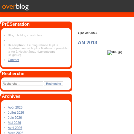
PrÉSentation
1 janvier 2013
Blog
: le blog chestrolais
AN 2013
Description
: Le blog retrace le plus
régulièrement et le plus fidèlement possible
la vie à Neufchâteau (Luxembourg-
Belgique).
Contact
Recherche
Archives
Août 2026
Juillet 2026
Juin 2026
Mai 2026
Avril 2026
Mars 2026