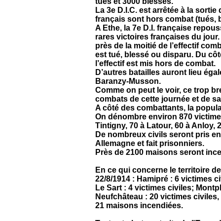
tués et 3000 blessés.
La 3e D.I.C. est arrêtée à la sortie
français sont hors combat (tués, b
A Ethe, la 7e D.I. française repou
rares victoires françaises du jour. 
près de la moitié de l’effectif com
est tué, blessé ou disparu. Du côt
l’effectif est mis hors de combat.
D’autres batailles auront lieu éga
Baranzy-Musson.
Comme on peut le voir, ce trop b
combats de cette journée et de sa 
A côté des combattants, la populat
On dénombre environ 870 victimes 
Tintigny, 70 à Latour, 60 à Anloy,
De nombreux civils seront pris en
Allemagne et fait prisonniers.
Près de 2100 maisons seront inc
En ce qui concerne le territoire 
22/8/1914 : Hamipré : 6 victimes c
Le Sart : 4 victimes civiles; Mon
Neufchâteau : 20 victimes civiles, l
21 maisons incendiées.