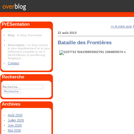
PrÉSentation
<< A votre avis
22 août 2013
Blog
: le blog chestrolais
Bataille des Frontières
Description
: Le blog retrace
le plus régulièrement et le plus
fidèlement possible la vie à
Neufchâteau (Luxembourg-
Belgique).
Contact
Recherche
Archives
Août 2026
Juillet 2026
Juin 2026
Mai 2026