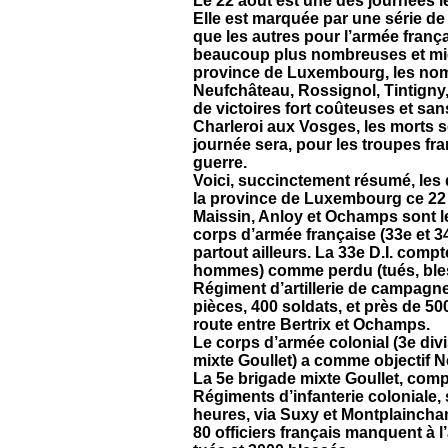
Le 22 août est une des journées l
Elle est marquée par une série de
que les autres pour l’armée frança
beaucoup plus nombreuses et mie
province de Luxembourg, les noms
Neufchâteau, Rossignol, Tintigny,
de victoires fort coûteuses et sa
Charleroi aux Vosges, les morts s
journée sera, pour les troupes fra
guerre.
Voici, succinctement résumé, les
la province de Luxembourg ce 22 
Maissin, Anloy et Ochamps sont le
corps d’armée française (33e et 3
partout ailleurs. La 33e D.I. compt
hommes) comme perdu (tués, bless
Régiment d’artillerie de campagne
pièces, 400 soldats, et près de 5
route entre Bertrix et Ochamps.
Le corps d’armée colonial (3e divi
mixte Goullet) a comme objectif 
La 5e brigade mixte Goullet, com
Régiments d’infanterie coloniale,
heures, via Suxy et Montplaincha
80 officiers français manquent à