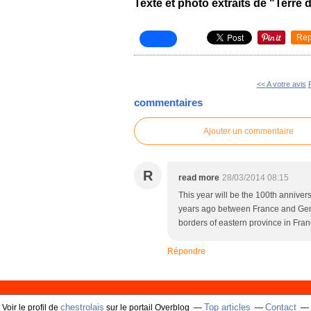
Texte et photo extraits de "Terre
Rep
<< A votre avis
commentaires
Ajouter un commentaire
R
read more
28/03/2014 08:15
This year will be the 100th annivers
years ago between France and Germ
borders of eastern province in Fran
Répondre
chestrolais
Top articles
Contact
Voir le profil de
sur le portail Overblog