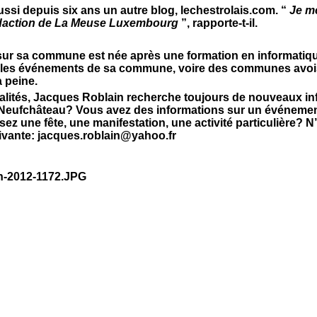
ssi depuis six ans un autre blog, lechestrolais.com. “
Je me
rédaction de La Meuse Luxembourg
”, rapporte-t-il.
sur sa commune est née après une formation en informatique 
aie les événements de sa commune, voire des communes avois
a peine.
alités, Jacques Roblain recherche toujours de nouveaux in
Neufchâteau? Vous avez des informations sur un événemen
 une fête, une manifestation, une activité particulière? N’
uivante: jacques.roblain@yahoo.fr