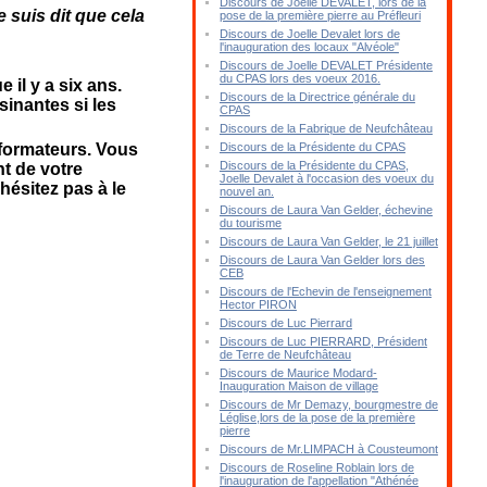
Discours de Joelle DEVALET, lors de la
 suis dit que cela
pose de la première pierre au Préfleuri
Discours de Joelle Devalet lors de
l'inauguration des locaux "Alvéole"
Discours de Joelle DEVALET Présidente
du CPAS lors des voeux 2016.
il y a six ans.
Discours de la Directrice générale du
inantes si les
CPAS
Discours de la Fabrique de Neufchâteau
formateurs. Vous
Discours de la Présidente du CPAS
Discours de la Présidente du CPAS,
t de votre
Joelle Devalet à l'occasion des voeux du
hésitez pas à le
nouvel an.
Discours de Laura Van Gelder, échevine
du tourisme
Discours de Laura Van Gelder, le 21 juillet
Discours de Laura Van Gelder lors des
CEB
Discours de l'Echevin de l'enseignement
Hector PIRON
Discours de Luc Pierrard
Discours de Luc PIERRARD, Président
de Terre de Neufchâteau
Discours de Maurice Modard-
Inauguration Maison de village
Discours de Mr Demazy, bourgmestre de
Léglise,lors de la pose de la première
pierre
Discours de Mr.LIMPACH à Cousteumont
Discours de Roseline Roblain lors de
l'inauguration de l'appellation "Athénée