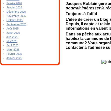
Jacques Roblain gère au
Février 2026
pourrait intéresser la 
Janvier 2026
Décembre 2025
Toujours à l’affût
Novembre 2025
L’idée de créer un blog 
Octobre 2025
Depuis, il capte et rel
Septembre 2025
informations en valent l
Août 2025
Juillet 2025
Dans sa pêche aux actu
Juin 2025
habitez la commune de 
Mai 2025
commune? Vous organisez
Avril 2025
contacter à l’adresse s
Mars 2025
Février 2025
Janvier 2025