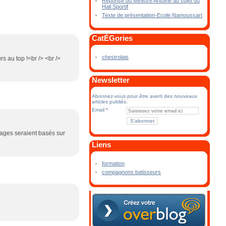
Réponse du Ministre Antoine au sujet du
Hall Sportif
Texte de présentation-Ecole Namoussart
CatÉGories
chestrolais
rs au top !<br /> <br />
Newsletter
Abonnez-vous pour être averti des nouveaux
articles publiés.
Email
rtages seraient basés sur
Liens
formation
compagnons batisseurs