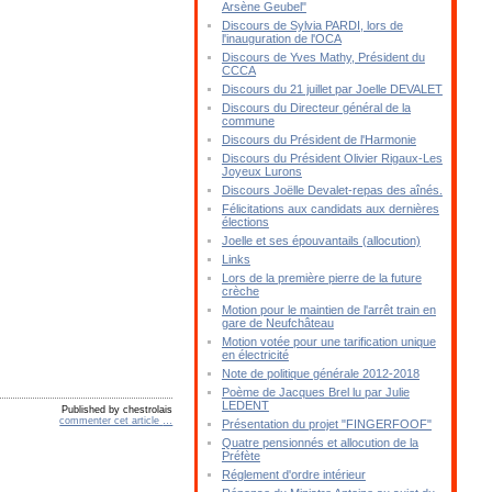
Arsène Geubel"
Discours de Sylvia PARDI, lors de
l'inauguration de l'OCA
Discours de Yves Mathy, Président du
CCCA
Discours du 21 juillet par Joelle DEVALET
Discours du Directeur général de la
commune
Discours du Président de l'Harmonie
Discours du Président Olivier Rigaux-Les
Joyeux Lurons
Discours Joëlle Devalet-repas des aînés.
Félicitations aux candidats aux dernières
élections
Joelle et ses épouvantails (allocution)
Links
Lors de la première pierre de la future
crèche
Motion pour le maintien de l'arrêt train en
gare de Neufchâteau
Motion votée pour une tarification unique
en électricité
Note de politique générale 2012-2018
Poème de Jacques Brel lu par Julie
LEDENT
Published by chestrolais
commenter cet article
…
Présentation du projet "FINGERFOOF"
Quatre pensionnés et allocution de la
Préfète
Réglement d'ordre intérieur