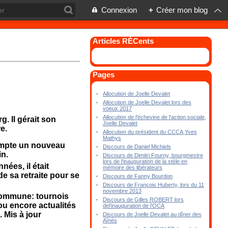
Connexion
+
Créer mon blog
Articles RÉCents
Pages
Allocution de Joelle Devalet
Allocution de Joelle Devalet lors des
voeux 2017
Allocution de l'échevine de l'action sociale,
. Il gérait son
Joelle Devalet
e.
Allocution du président du CCCA,Yves
Mathys
ompte un nouveau
Discours de Daniel Michiels
in.
Discours de Dimitri Fourny, bourgmestre
lors de l'inauguration de la stèle en
nées, il était
mémoire des libérateurs
de sa retraite pour se
Discours de Fanny Bourdon
Discours de François Huberty, lors du 11
novembre 2013
a commune: tournois
Discours de Gilles ROBERT lors
ou encore actualités
del'inauguration de l'OCA
. Mis à jour
Discours de Joelle Devalet au dîner des
Aînés