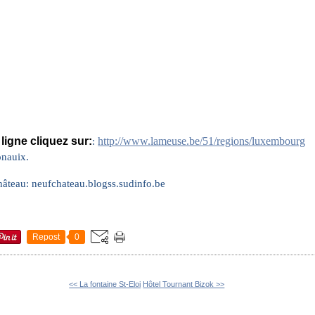
ligne cliquez sur:
http://www.lameuse.be/51/regions/luxembourg
:
onauix.
château: neufchateau.blogss.sudinfo.be
Repost
0
<< La fontaine St-Eloi
Hôtel Tournant Bizok >>