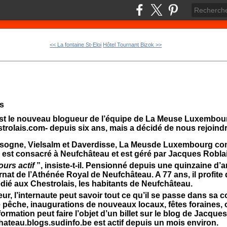
<< La fontaine St-Eloi
Hôtel Tournant Bizok >>
s
t le nouveau blogueur de l’équipe de La Meuse Luxembourg
strolais.com- depuis six ans, mais a décidé de nous rejoindr
Nassogne, Vielsalm et Daverdisse, La Meusde Luxembourg c
 est consacré à Neufchâteau et est géré par Jacques Robla
ours actif
”, insiste-t-il. Pensionné depuis une quinzaine d’an
ernat de l’Athénée Royal de Neufchâteau. A 77 ans, il profite 
dié aux Chestrolais, les habitants de Neufchâteau.
ueur, l’internaute peut savoir tout ce qu’il se passe dans s
e pêche, inaugurations de nouveaux locaux, fêtes foraines, 
rmation peut faire l’objet d’un billet sur le blog de Jacques
ateau.blogs.sudinfo.be est actif depuis un mois environ.