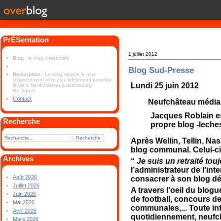
PrÉSentation
1 juillet 2012
Blog
: le blog chestrolais
Blog Sud-Presse
Description
: Le blog retrace le plus
régulièrement et le plus fidèlement possible
Lundi 25 juin 2012
la vie à Neufchâteau (Luxembourg-
Belgique).
Contact
Neufchâteau média
Jacques Roblain es
Recherche
propre blog -leche
Après Wellin, Tellin, 
blog communal. Celui-ci
Archives
“
Je suis un retraité touj
l’administrateur de l’int
Août 2026
consacrer à son blog dé
Juillet 2026
A travers l’oeil du blog
Juin 2026
de football, concours d
Mai 2026
communales,... Toute info
Avril 2026
quotidiennement, neufch
Mars 2026