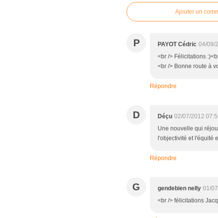
Ajouter un com
P
PAYOT Cédric
04/09/
<br /> Félicitations :)<
<br /> Bonne route à v
Répondre
D
Déçu
02/07/2012 07:
Une nouvelle qui réjoui
l'objectivité et l'équité
Répondre
G
gendebien nelly
01/07
<br /> félicitations Ja