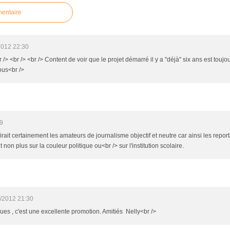
mentaire
2012 22:30
br /> <br /> <br /> Content de voir que le projet démarré il y a "déjà" six ans est toujou
ous<br />
59
rait certainement les amateurs de journalisme objectif et neutre car ainsi les repo
 et non plus sur la couleur politique ou<br /> sur l'institution scolaire.
/2012 21:30
cques , c'est une excellente promotion. Amitiés Nelly<br />