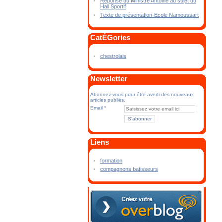
Réponse du Ministre Antoine au sujet du
Hall Sportif
Texte de présentation-Ecole Namoussart
CatÉGories
chestrolais
Newsletter
Abonnez-vous pour être averti des nouveaux
articles publiés.
Email
Liens
formation
compagnons batisseurs