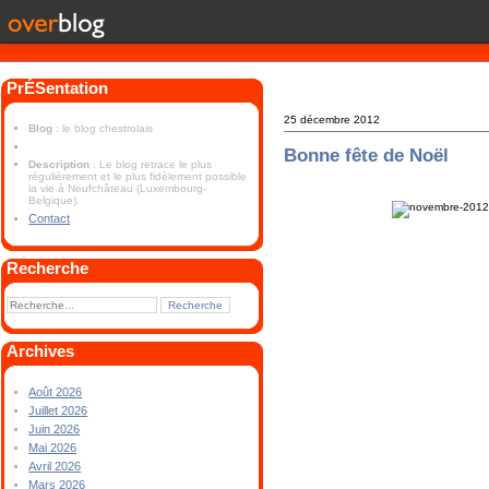
PrÉSentation
25 décembre 2012
Blog
: le blog chestrolais
Bonne fête de Noël
Description
: Le blog retrace le plus
régulièrement et le plus fidèlement possible
la vie à Neufchâteau (Luxembourg-
Belgique).
Contact
Recherche
Archives
Août 2026
Juillet 2026
Juin 2026
Mai 2026
Avril 2026
Mars 2026