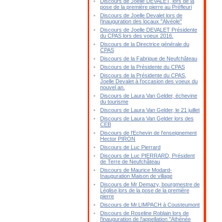
Discours de Joelle DEVALET, lors de la
pose de la première pierre au Préfleuri
Discours de Joelle Devalet lors de
l'inauguration des locaux "Alvéole"
Discours de Joelle DEVALET Présidente
du CPAS lors des voeux 2016.
Discours de la Directrice générale du
CPAS
Discours de la Fabrique de Neufchâteau
Discours de la Présidente du CPAS
Discours de la Présidente du CPAS,
Joelle Devalet à l'occasion des voeux du
nouvel an.
Discours de Laura Van Gelder, échevine
du tourisme
Discours de Laura Van Gelder, le 21 juillet
Discours de Laura Van Gelder lors des
CEB
Discours de l'Echevin de l'enseignement
Hector PIRON
Discours de Luc Pierrard
Discours de Luc PIERRARD, Président
de Terre de Neufchâteau
Discours de Maurice Modard-
Inauguration Maison de village
Discours de Mr Demazy, bourgmestre de
Léglise,lors de la pose de la première
pierre
Discours de Mr.LIMPACH à Cousteumont
Discours de Roseline Roblain lors de
l'inauguration de l'appellation "Athénée