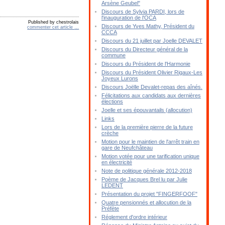
Arsène Geubel"
Discours de Sylvia PARDI, lors de
l'inauguration de l'OCA
Published by chestrolais
Discours de Yves Mathy, Président du
commenter cet article
…
CCCA
Discours du 21 juillet par Joelle DEVALET
Discours du Directeur général de la
commune
Discours du Président de l'Harmonie
Discours du Président Olivier Rigaux-Les
Joyeux Lurons
Discours Joëlle Devalet-repas des aînés.
Félicitations aux candidats aux dernières
élections
Joelle et ses épouvantails (allocution)
Links
Lors de la première pierre de la future
crèche
Motion pour le maintien de l'arrêt train en
gare de Neufchâteau
Motion votée pour une tarification unique
en électricité
Note de politique générale 2012-2018
Poème de Jacques Brel lu par Julie
LEDENT
Présentation du projet "FINGERFOOF"
Quatre pensionnés et allocution de la
Préfète
Réglement d'ordre intérieur