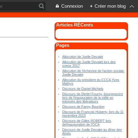
Connexion
+
Créer mon blog
Articles RÉCents
Pages
Allocution de Joelle Devalet
Allocution de Joelle Devalet lors des
voeux 2017
Allocution de l'échevine de l'action sociale,
Joelle Devalet
Allocution du président du CCCA,Yves
Mathys
Discours de Daniel Michiels
Discours de Dimitri Fourny, bourgmestre
lors de l'inauguration de la stèle en
mémoire des libérateurs
Discours de Fanny Bourdon
Discours de François Huberty, lors du 11
novembre 2013
Discours de Gilles ROBERT lors
del'inauguration de l'OCA
Discours de Joelle Devalet au dîner des
Aînés