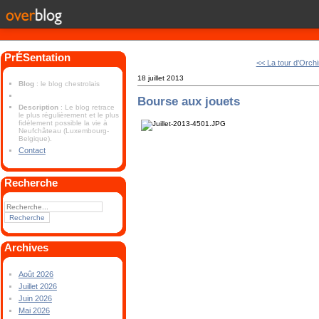
PrÉSentation
<< La tour d'Orch
18 juillet 2013
Blog
: le blog chestrolais
Bourse aux jouets
Description
: Le blog retrace
le plus régulièrement et le plus
fidèlement possible la vie à
Neufchâteau (Luxembourg-
Belgique).
Contact
Recherche
Archives
Août 2026
Juillet 2026
Juin 2026
Mai 2026