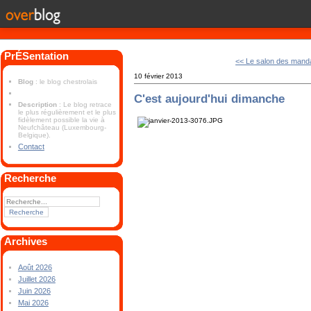
PrÉSentation
<< Le salon des mand
10 février 2013
Blog
: le blog chestrolais
C'est aujourd'hui dimanche
Description
: Le blog retrace
le plus régulièrement et le plus
fidèlement possible la vie à
Neufchâteau (Luxembourg-
Belgique).
Contact
Recherche
Archives
Août 2026
Juillet 2026
Juin 2026
Mai 2026