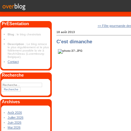
PrÉSentation
<< Fête gourmande des
18 août 2013
Blog
: le blog chestrolais
C'est dimanche
Description
: Le blog retrace
le plus régulièrement et le plus
fidèlement possible la vie à
Neufchâteau (Luxembourg-
Belgique).
Contact
Recherche
Archives
Août 2026
Juillet 2026
Juin 2026
Mai 2026