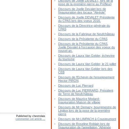
Discours de Joelle DEVALET, lors de la
pose de la première pierre au Préfleuri
Discours de Joelle Devalet lors de
l'inauguration des locaux "Alvéole"
Discours de Joelle DEVALET Présidente
du CPAS lors des voeux 2016.
Discours de la Directrice générale du
CPAS
Discours de la Fabrique de Neufchâteau
Discours de la Présidente du CPAS
Discours de la Présidente du CPAS,
Joelle Devalet à l'occasion des voeux du
nouvel an.
Discours de Laura Van Gelder, échevine
du tourisme
Discours de Laura Van Gelder, le 21 juillet
Discours de Laura Van Gelder lors des
CEB
Discours de l'Echevin de l'enseignement
Hector PIRON
Discours de Luc Pierrard
Discours de Luc PIERRARD, Président
de Terre de Neufchâteau
Discours de Maurice Modard-
Inauguration Maison de village
Discours de Mr Demazy, bourgmestre de
Léglise,lors de la pose de la première
pierre
Published by chestrolais
Discours de Mr.LIMPACH à Cousteumont
commenter cet article
…
Discours de Roseline Roblain lors de
l'inauguration de l'appellation "Athénée