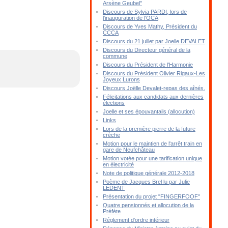
Arsène Geubel"
Discours de Sylvia PARDI, lors de
l'inauguration de l'OCA
Discours de Yves Mathy, Président du
CCCA
Discours du 21 juillet par Joelle DEVALET
Discours du Directeur général de la
commune
Discours du Président de l'Harmonie
Discours du Président Olivier Rigaux-Les
Joyeux Lurons
Discours Joëlle Devalet-repas des aînés.
Félicitations aux candidats aux dernières
élections
Joelle et ses épouvantails (allocution)
Links
Lors de la première pierre de la future
crèche
Motion pour le maintien de l'arrêt train en
gare de Neufchâteau
Motion votée pour une tarification unique
en électricité
Note de politique générale 2012-2018
Poème de Jacques Brel lu par Julie
LEDENT
Présentation du projet "FINGERFOOF"
Quatre pensionnés et allocution de la
Préfète
Réglement d'ordre intérieur