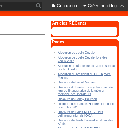
Connexion
+
Créer mon blog
Articles RÉCents
Pages
Allocution de Joelle Devalet
Allocution de Joelle Devalet lors des
voeux 2017
Allocution de l'échevine de l'action sociale,
Joelle Devalet
Allocution du président du CCCA,Yves
Mathys
Discours de Daniel Michiels
Discours de Dimitri Fourny, bourgmestre
lors de l'inauguration de la stèle en
mémoire des libérateurs
Discours de Fanny Bourdon
Discours de François Huberty, lors du 11
novembre 2013
Discours de Gilles ROBERT lors
del'inauguration de l'OCA
Discours de Joelle Devalet au dîner des
Aînés