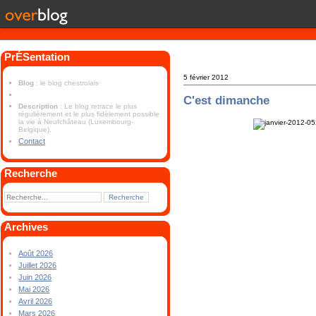
PrÉSentation
5 février 2012
Blog
: le blog chestrolais
C'est dimanche
Description
: Le blog retrace le plus
régulièrement et le plus fidèlement possible
la vie à Neufchâteau (Luxembourg-
Belgique).
Contact
Recherche
Archives
Août 2026
Juillet 2026
Juin 2026
Mai 2026
Avril 2026
Mars 2026