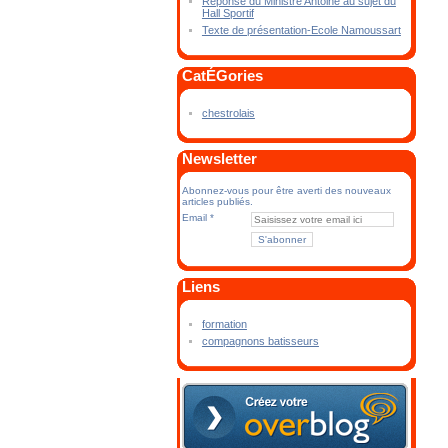
Réponse du Ministre Antoine au sujet du
Hall Sportif
Texte de présentation-Ecole Namoussart
CatÉGories
chestrolais
Newsletter
Abonnez-vous pour être averti des nouveaux
articles publiés.
Email
Liens
formation
compagnons batisseurs