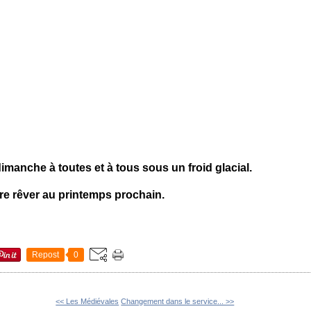
manche à toutes et à tous sous un froid glacial.
ire rêver au printemps prochain.
Repost
0
<< Les Médiévales
Changement dans le service... >>