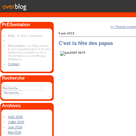
PrÉSentation
<< Tournoi commu
9 juin 2013
Blog
: le blog chestrolais
C'est la fête des papas
Description
: Le blog retrace
le plus régulièrement et le plus
fidèlement possible la vie à
Neufchâteau (Luxembourg-
Belgique).
Contact
Recherche
Archives
Août 2026
Juillet 2026
Juin 2026
Mai 2026