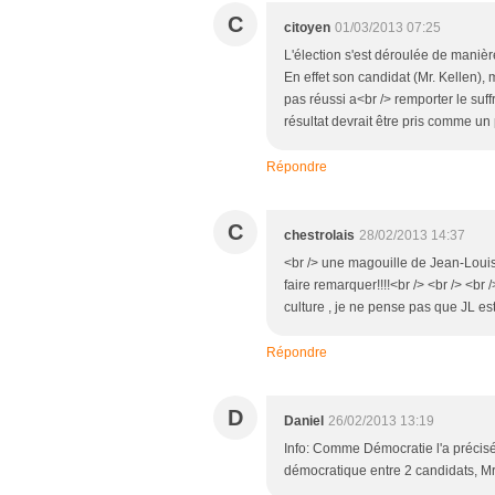
C
citoyen
01/03/2013 07:25
L'élection s'est déroulée de manièr
En effet son candidat (Mr. Kellen),
pas réussi a<br /> remporter le su
résultat devrait être pris comme 
Répondre
C
chestrolais
28/02/2013 14:37
<br /> une magouille de Jean-Lou
faire remarquer!!!!<br /> <br /> <br /
culture , je ne pense pas que JL est
Répondre
D
Daniel
26/02/2013 13:19
Info: Comme Démocratie l'a précisé 
démocratique entre 2 candidats, Mr