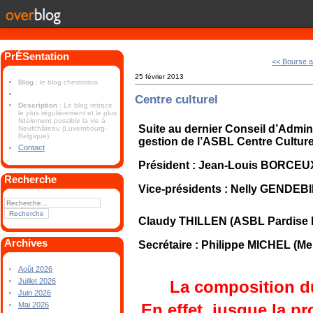
PrÉSentation
<< Bourse 
25 février 2013
Blog
: le blog chestrolais
Centre culturel
Description
: Le blog retrace
le plus régulièrement et le plus
fidèlement possible la vie à
Suite au dernier Conseil d’Admini
Neufchâteau (Luxembourg-
Belgique).
gestion de l’ASBL Centre Culture
Contact
Président : Jean-Louis BORCEUX
Recherche
Vice-présidents : Nelly GENDEBI
Claudy THILLEN (ASBL Pardise 
Archives
Secrétaire : Philippe MICHEL (Me
Août 2026
Juillet 2026
La composition du
Juin 2026
En effet, jusque la p
Mai 2026