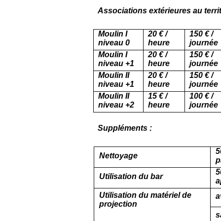
Associations extérieures au terr
Moulin I
20 € /
150 € /
niveau 0
heure
journé
Moulin I
20 € /
150 € /
niveau +1
heure
journée
Moulin II
20 € /
150 € /
niveau +1
heure
journé
Moulin II
15 € /
100 € /
niveau +2
heure
journée
Suppléments :
5
Nettoyage
p
5
Utilisation du bar
a
Utilisation du matériel de
a
projection
s