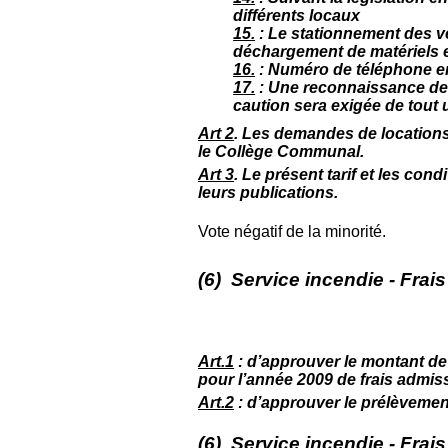
différents locaux
15
.
:
Le stationnement des v
déchargement de matériels es
16
.
:
Numéro de téléphone en
17.
:
Une reconnaissance de d
caution sera exigée de tout u
Art 2
. Les demandes de location
le Collège Communal.
Art 3
. Le présent tarif et les con
leurs publications.
Vote négatif de la minorité.
(6) Service incendie - Frai
Art.1
: d’approuver le montant d
pour l’année 2009 de frais admiss
Art.2
: d’approuver le prélèvement
(6) Service incendie - Frai