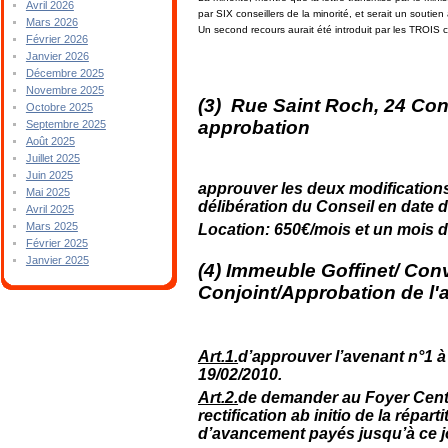
Avril 2026
par SIX conseillers de la minorité, et serait un soutie
Mars 2026
Un second recours aurait été introduit par les TROIS 
Février 2026
Janvier 2026
Décembre 2025
Novembre 2025
(3) Rue Saint Roch, 24 Con
Octobre 2025
approbation
Septembre 2025
Août 2025
Juillet 2025
Juin 2025
approuver les deux modification
Mai 2025
délibération du Conseil en date 
Avril 2025
Mars 2025
Location: 650€/mois et un mois de
Février 2025
Janvier 2025
(4) Immeuble Goffinet/ Co
Conjoint/Approbation de l'
Art.1.
d’approuver l’avenant n°1 à
19/02/2010.
Art.2.
de demander au Foyer Centr
rectification ab initio de la répar
d’avancement payés jusqu’à ce jo