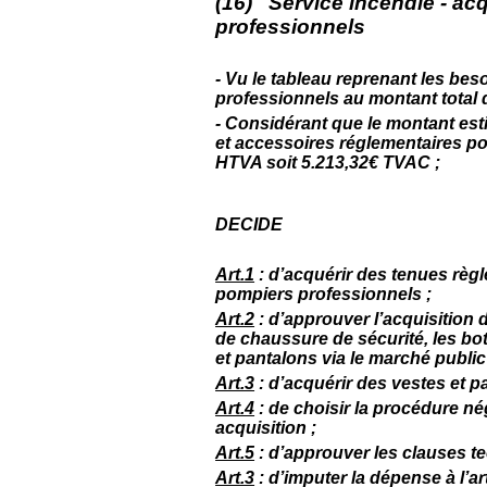
(16) Service incendie - acq
professionnels
- Vu le tableau reprenant les bes
professionnels au montant total 
- Considérant que le montant esti
et accessoires réglementaires po
HTVA soit 5.213,32€ TVAC ;
DECIDE
Art.1
: d’acquérir des tenues règ
pompiers professionnels ;
Art.2
: d’approuver l’acquisition 
de chaussure de sécurité, les bot
et pantalons via le marché public
Art.3
: d’acquérir des vestes et p
Art.4
: de choisir la procédure né
acquisition ;
Art.5
: d’approuver les clauses te
Art.3
:
d’imputer la dépense à
l’a