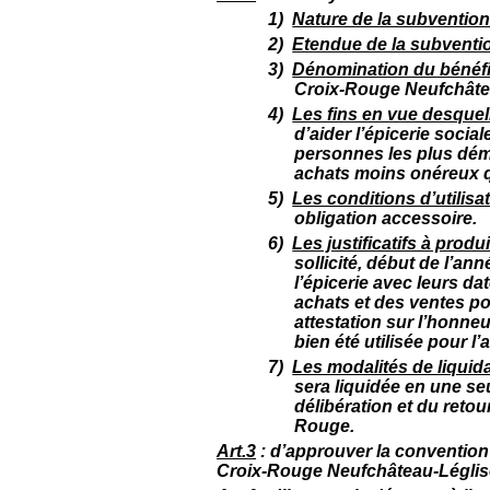
1)
Nature de la subventio
2)
Etendue de la subventi
3)
Dénomination du bénéfi
Croix-Rouge Neufchâte
4)
Les fins en vue desquel
d’aider l’épicerie social
personnes les plus dém
achats moins onéreux 
5)
Les conditions d’utilisa
obligation accessoire.
6)
Les justificatifs à produ
sollicité, début de l’ann
l’épicerie avec leurs da
achats et des ventes po
attestation sur l’honneu
bien été utilisée pour l
7)
Les modalités de liquid
sera liquidée en une se
délibération et du retou
Rouge.
Art.3
: d’approuver la convention 
Croix-Rouge Neufchâteau-Léglis