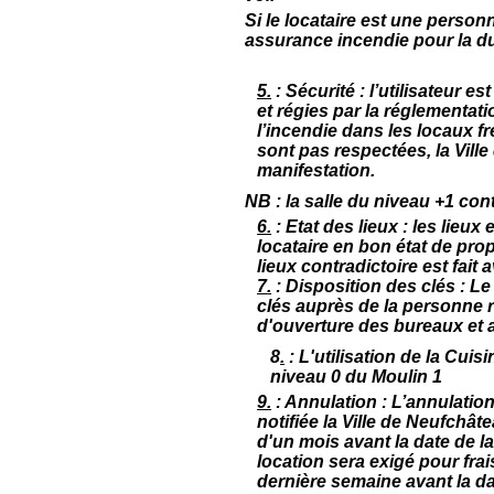
Si le locataire est une person
assurance incendie pour la du
5
.
: Sécurité
: l’utilisateur e
et régies par la réglementat
l’incendie dans les locaux f
sont pas respectées, la Vill
manifestation.
NB : la salle du niveau +1 con
6
.
: Etat des lieux
: les lieux 
locataire en bon état de pro
lieux contradictoire est fait
7
.
: Disposition des clés
: Le
clés auprès de la personne 
d'ouverture des bureaux et au
8
.
: L'utilisation de la Cui
niveau 0 du Moulin 1
9.
: Annulation
: L’annulation
notifiée la Ville de Neufchâte
d'un mois avant la date de la
location sera exigé pour frai
dernière semaine avant la da