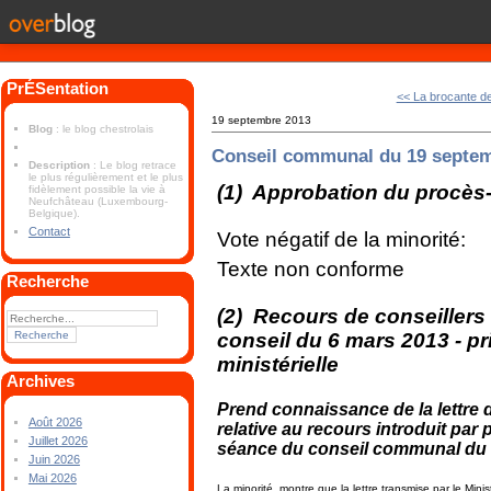
PrÉSentation
<< La brocante d
19 septembre 2013
Blog
: le blog chestrolais
Conseil communal du 19 septe
Description
: Le blog retrace
le plus régulièrement et le plus
(1) Approbation du procès-
fidèlement possible la vie à
Neufchâteau (Luxembourg-
Belgique).
Contact
Vote négatif de la minorité:
Texte non conforme
Recherche
(2) Recours de conseillers 
conseil du 6 mars 2013 - p
ministérielle
Archives
Prend connaissance de la lettre d
Août 2026
relative au recours introduit pa
Juillet 2026
séance du conseil communal du 
Juin 2026
Mai 2026
La minorité, montre que la lettre transmise par le Minis