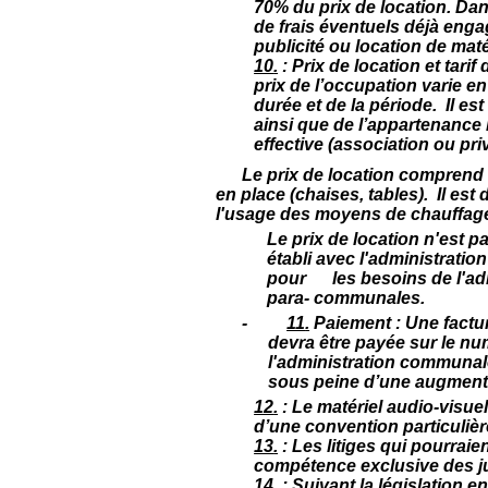
70% du prix de location. Dan
de frais éventuels déjà enga
publicité ou location de maté
10
.
: Prix de location et tarif
prix de l’occupation varie e
durée et de la période. Il e
ainsi que de l’appartenance
effective (association ou priv
Le prix de location comprend l’él
en place (chaises, tables). Il es
l'usage des moyens de chauffag
Le prix de location n'est p
établi avec l'administrat
pour les besoins de l'a
para- communales.
-
11
.
Paiement
: Une factur
devra être payée sur le n
l'administration communa
sous peine d’une augmentat
12
.
: Le matériel audio-visue
d’une convention particuliè
13
.
:
Les litiges qui pourraie
compétence exclusive des ju
14
.
:
Suivant la législation en