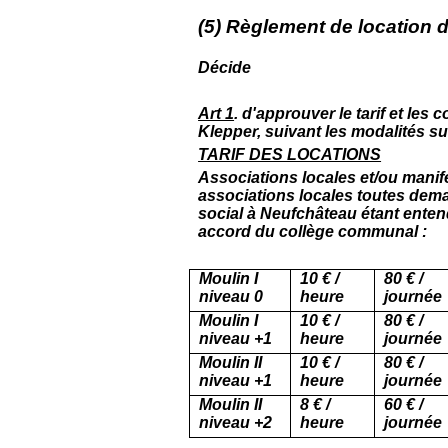
(5) Règlement de location d
Décide
Art 1
. d'approuver le tarif et les
Klepper, suivant les modalités su
TARIF DES LOCATIONS
Associations locales et/ou manif
associations locales toutes dem
social à Neufchâteau étant entendu
accord du collège communal :
Moulin I
10 € /
80 € /
niveau 0
heure
journé
Moulin I
10 € /
80 € /
niveau +1
heure
journée
Moulin II
10 € /
80 € /
niveau +1
heure
journé
Moulin II
8 € /
60 € /
niveau +2
heure
journée