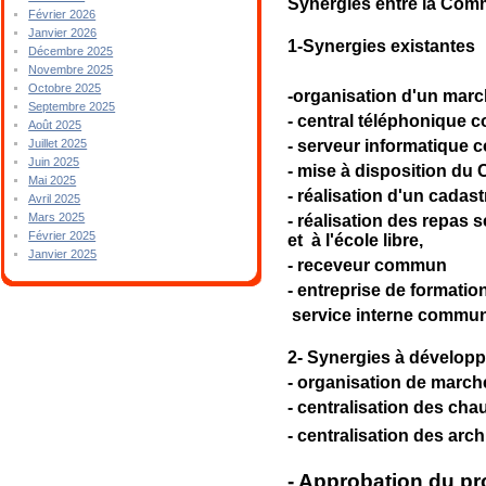
Synergies entre la Com
Février 2026
Janvier 2026
1-Synergies existantes
Décembre 2025
Novembre 2025
Octobre 2025
-organisation d'un mar
Septembre 2025
- central téléphonique
Août 2025
- serveur informatique
Juillet 2025
Juin 2025
- mise à disposition d
Mai 2025
- réalisation d'un cad
Avril 2025
Mars 2025
- réalisation des repas
Février 2025
et à l'école libre,
Janvier 2025
- receveur commun
- entreprise de formati
service interne commun
2- Synergies à développ
- organisation de march
- centralisation des chau
- centralisation des arc
- Approbation du pr