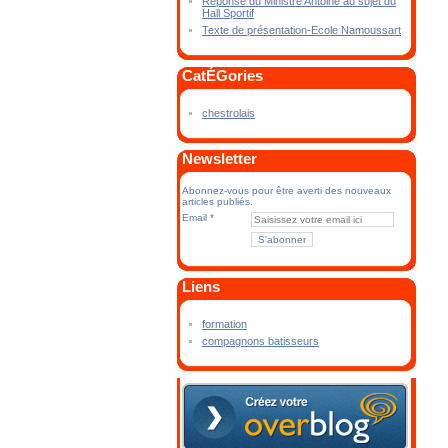
Réponse du Ministre Antoine au sujet du
Hall Sportif
Texte de présentation-Ecole Namoussart
CatÉGories
chestrolais
Newsletter
Abonnez-vous pour être averti des nouveaux
articles publiés.
Email
Liens
formation
compagnons batisseurs