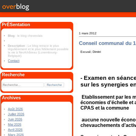
PrÉSentation
1 mars 2012
Blog
: le blog chestrolais
Conseil communal du 1
Description
: Le blog retrace le plus
régulièrement et le plus fidèlement possible
Excusé; Dimitri
la vie à Neufchâteau (Luxembourg-
Belgique).
Contact
Recherche
- Examen en séance 
sur les synergies e
Etablissement par les 
Archives
économies d'échelle et
CPAS et la commune
Août 2026
Juillet 2026
aucune nouvelle économie
Juin 2026
chevauchements d'acti
Mai 2026
Avril 2026
Mars 2026