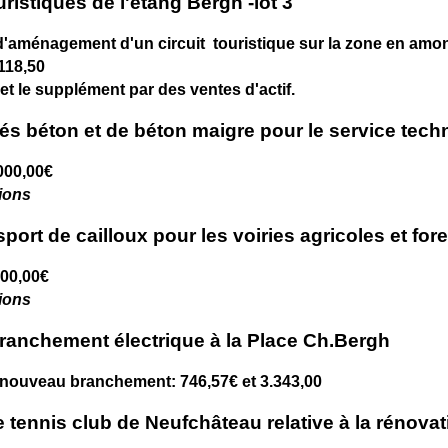
istiques de l'étang Bergh -lot 3
d'aménagement d'un circuit touristique sur la zone en amo
118,50
t le supplément par des ventes d'actif.
vés béton et de béton maigre pour le service tech
000,00€
tions
sport de cailloux pour les voiries agricoles et for
000,00€
tions
 branchement électrique à la Place Ch.Bergh
 nouveau branchement: 746,57€ et 3.343,00
 tennis club de Neufchâteau relative à la rénovat