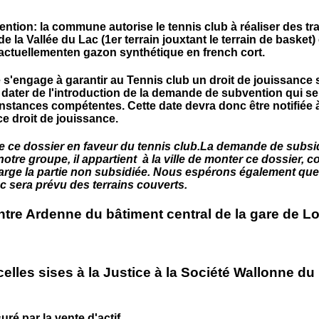
ntion: la commune autorise le tennis club à réaliser des t
de la Vallée du Lac (1er terrain jouxtant le terrain de basket)
actuellementen gazon synthétique en french cort.
 s'engage à garantir au Tennis club un droit de jouissance 
dater de l'introduction de la demande de subvention qui ser
nstances compétentes. Cette date devra donc être notifiée à l
ce droit de jouissance.
e dossier en faveur du tennis club.La demande de subside
notre groupe, il appartient à la ville de monter ce dossier, 
harge la partie non subsidiée. Nous espérons également que
ac sera prévu des terrains couverts.
ntre Ardenne du bâtiment central de la gare de Lo
celles sises à la Justice à la Société Wallonne d
ré par la vente d'actif.