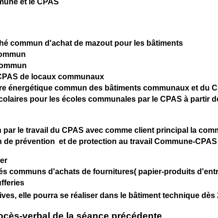
mune et le CPAS
ché commun d'achat de mazout pour les bâtiments
 commun
 commun
u CPAS de locaux communaux
astre énergétique commun des bâtiments communaux et du 
 scolaires pour les écoles communales par le CPAS à partir 
on par le travail du CPAS avec comme client principal la co
 de prévention et de protection au travail Commune-CPAS
er
és communs d'achats de fournitures( papier-produits d'ent
fferies
hives, elle pourra se réaliser dans le bâtiment technique dès
ocès-verbal de la séance précédente