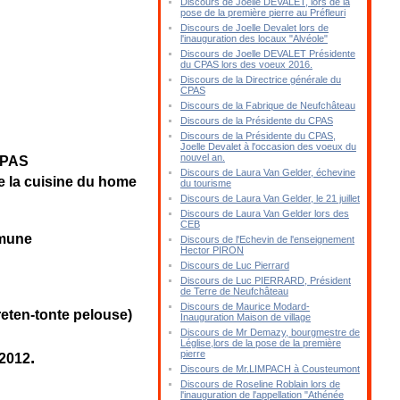
Discours de Joelle DEVALET, lors de la
pose de la première pierre au Préfleuri
Discours de Joelle Devalet lors de
l'inauguration des locaux "Alvéole"
Discours de Joelle DEVALET Présidente
du CPAS lors des voeux 2016.
Discours de la Directrice générale du
CPAS
Discours de la Fabrique de Neufchâteau
Discours de la Présidente du CPAS
Discours de la Présidente du CPAS,
Joelle Devalet à l'occasion des voeux du
nouvel an.
CPAS
Discours de Laura Van Gelder, échevine
de la cuisine du home
du tourisme
Discours de Laura Van Gelder, le 21 juillet
Discours de Laura Van Gelder lors des
CEB
mmune
Discours de l'Echevin de l'enseignement
Hector PIRON
Discours de Luc Pierrard
Discours de Luc PIERRARD, Président
de Terre de Neufchâteau
Discours de Maurice Modard-
reten-tonte pelouse)
Inauguration Maison de village
Discours de Mr Demazy, bourgmestre de
Léglise,lors de la pose de la première
.
pierre
 2012
Discours de Mr.LIMPACH à Cousteumont
Discours de Roseline Roblain lors de
l'inauguration de l'appellation "Athénée