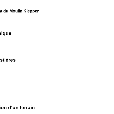
nt du Moulin Klepper
nique
estières
ion d'un terrain