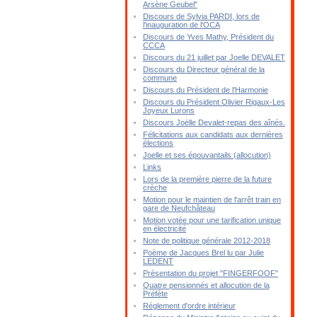
Arsène Geubel"
Discours de Sylvia PARDI, lors de
l'inauguration de l'OCA
Discours de Yves Mathy, Président du
CCCA
Discours du 21 juillet par Joelle DEVALET
Discours du Directeur général de la
commune
Discours du Président de l'Harmonie
Discours du Président Olivier Rigaux-Les
Joyeux Lurons
Discours Joëlle Devalet-repas des aînés.
Félicitations aux candidats aux dernières
élections
Joelle et ses épouvantails (allocution)
Links
Lors de la première pierre de la future
crèche
Motion pour le maintien de l'arrêt train en
gare de Neufchâteau
Motion votée pour une tarification unique
en électricité
Note de politique générale 2012-2018
Poème de Jacques Brel lu par Julie
LEDENT
Présentation du projet "FINGERFOOF"
Quatre pensionnés et allocution de la
Préfète
Réglement d'ordre intérieur