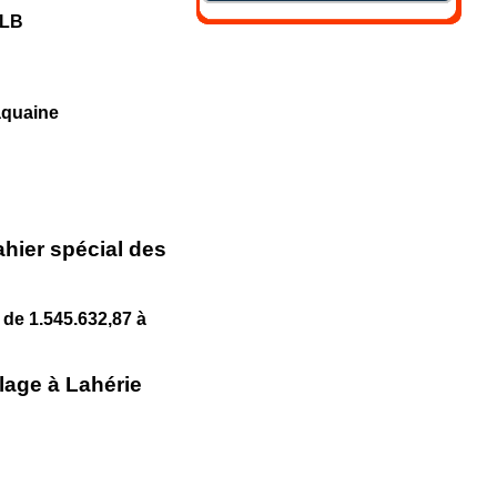
TLB
aquaine
hier spécial des
 de 1.545.632,87 à
llage à Lahérie