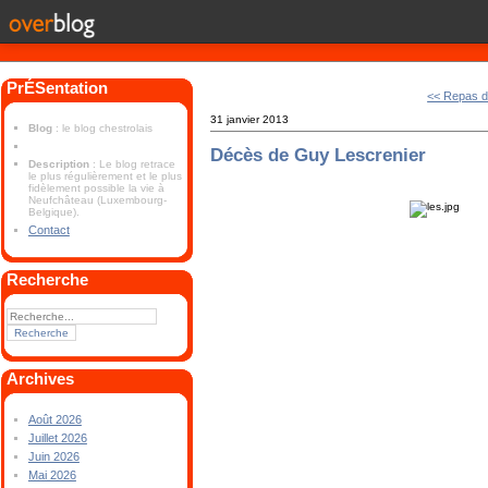
PrÉSentation
<< Repas d
31 janvier 2013
Blog
: le blog chestrolais
Décès de Guy Lescrenier
Description
: Le blog retrace
le plus régulièrement et le plus
fidèlement possible la vie à
Neufchâteau (Luxembourg-
Belgique).
Contact
Recherche
Archives
Août 2026
Juillet 2026
Juin 2026
Mai 2026