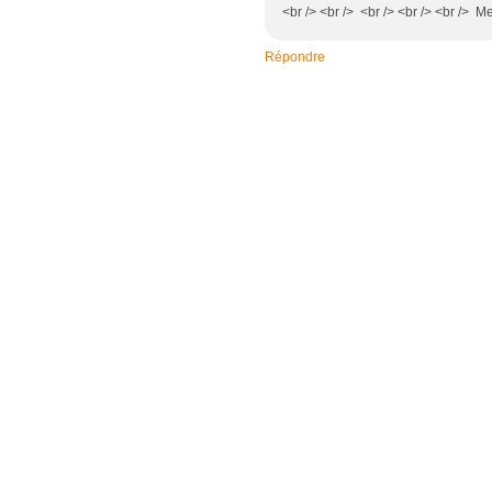
<br /> <br /> <br /> <br /> <br /> 
Répondre