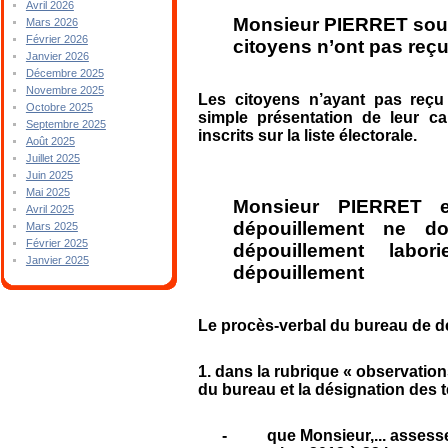
Avril 2026
Monsieur PIERRET soul
Mars 2026
Février 2026
citoyens n’ont pas reçu
Janvier 2026
Décembre 2025
Novembre 2025
Les citoyens n’ayant pas reç
Octobre 2025
simple présentation de leur car
Septembre 2025
inscrits sur la liste électorale.
Août 2025
Juillet 2025
Juin 2025
Mai 2025
Monsieur PIERRET e
Avril 2025
dépouillement ne d
Mars 2025
Février 2025
dépouillement lab
Janvier 2025
dépouillement
Le procès-verbal du bureau de d
1. dans la rubrique « observatio
du bureau et la désignation des 
-
que Monsieur,... assesse