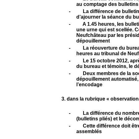
au comptage des bulletins
-
La différence de bulleti
d’ajourner la séance du b
-
A 1.45 heures, les bull
une urne qui est scellée. Ce
Neufchâteau par les prés
dépouillement
-
La réouverture du burea
heures au tribunal de Neu
-
Le 15 octobre 2012, ap
du bureau et témoins, le d
-
Deux membres de la soc
dépouillement automatisé, 
l’encodage
3. dans la rubrique « observati
-
La différence du nombre 
(bulletins pliés) et le décom
-
Cette différence doit êtr
assemblés