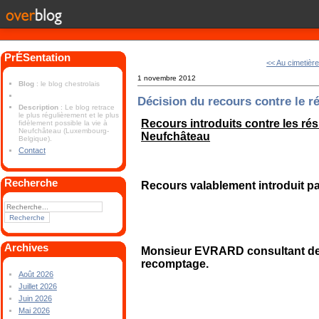
PrÉSentation
<< Au cimetièr
1 novembre 2012
Blog
: le blog chestrolais
Décision du recours contre le r
Description
: Le blog retrace
le plus régulièrement et le plus
Recours introduits contre les ré
fidèlement possible la vie à
Neufchâteau (Luxembourg-
Neufchâteau
Belgique).
Contact
Recherche
Recours valablement introduit 
Archives
Monsieur EVRARD consultant de 
recomptage.
Août 2026
Juillet 2026
Juin 2026
Mai 2026