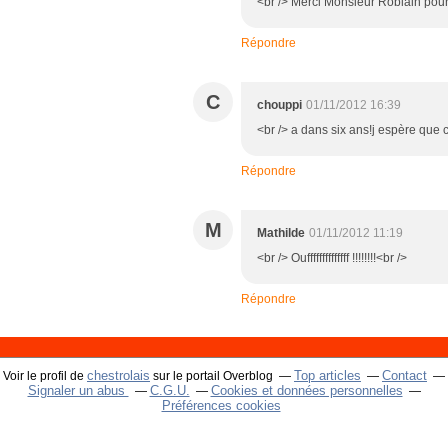
<br /> Merci Monsieur Roblain pour 
Répondre
C
chouppi
01/11/2012 16:39
<br /> a dans six ans!j espère que c
Répondre
M
Mathilde
01/11/2012 11:19
<br /> Ouffffffffffffff !!!!!!!!<br />
Répondre
chestrolais
Top articles
Contact
Voir le profil de
sur le portail Overblog
Signaler un abus
C.G.U.
Cookies et données personnelles
Préférences cookies