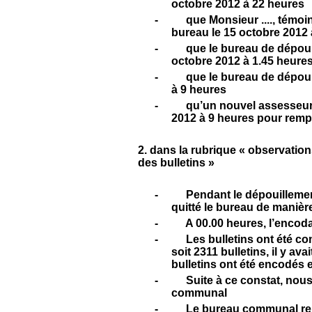
octobre 2012 à 22 heures
-
que Monsieur ...., témoin
bureau le 15 octobre 2012 
-
que le bureau de dépoui
octobre 2012 à 1.45 heure
-
que le bureau de dépouil
à 9 heures
-
qu’un nouvel assesseur, 
2012 à 9 heures pour rempl
2. dans la rubrique « observatio
des bulletins »
-
Pendant le dépouillement
quitté le bureau de manière
-
A 00.00 heures, l’encod
-
Les bulletins ont été c
soit 2311 bulletins, il y ava
bulletins ont été encodés 
-
Suite à ce constat, nou
communal
-
Le bureau communal rej