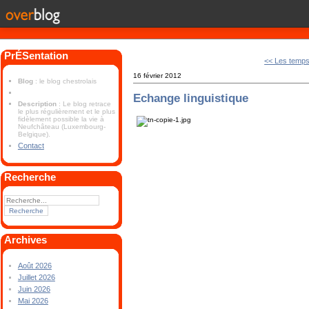
PrÉSentation
<< Les temps
16 février 2012
Blog
: le blog chestrolais
Echange linguistique
Description
: Le blog retrace
le plus régulièrement et le plus
fidèlement possible la vie à
Neufchâteau (Luxembourg-
Belgique).
Contact
Recherche
Archives
Août 2026
Juillet 2026
Juin 2026
Mai 2026