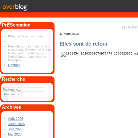
PrÉSentation
<< Un suic
11 mars 2014
Blog
: le blog chestrolais
Elles sont de retour
Description
: Le blog retrace
le plus régulièrement et le plus
fidèlement possible la vie à
Neufchâteau (Luxembourg-
Belgique).
Contact
Recherche
Archives
Août 2026
Juillet 2026
Juin 2026
Mai 2026