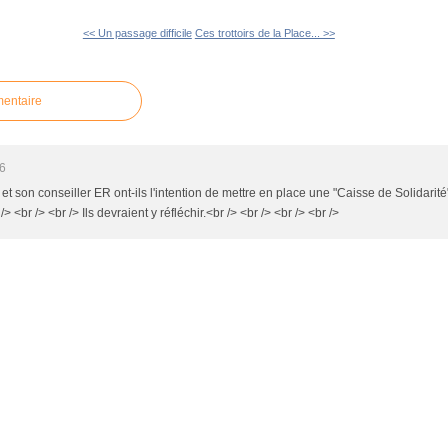
<< Un passage difficile
Ces trottoirs de la Place... >>
mentaire
26
 et son conseiller ER ont-ils l'intention de mettre en place une "Caisse de Solidarité
 <br /> <br /> Ils devraient y réfléchir.<br /> <br /> <br /> <br />