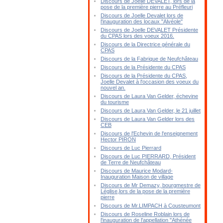
Discours de Joelle DEVALET, lors de la
pose de la première pierre au Préfleuri
Discours de Joelle Devalet lors de
l'inauguration des locaux "Alvéole"
Discours de Joelle DEVALET Présidente
du CPAS lors des voeux 2016.
Discours de la Directrice générale du
CPAS
Discours de la Fabrique de Neufchâteau
Discours de la Présidente du CPAS
Discours de la Présidente du CPAS,
Joelle Devalet à l'occasion des voeux du
nouvel an.
Discours de Laura Van Gelder, échevine
du tourisme
Discours de Laura Van Gelder, le 21 juillet
Discours de Laura Van Gelder lors des
CEB
Discours de l'Echevin de l'enseignement
Hector PIRON
Discours de Luc Pierrard
Discours de Luc PIERRARD, Président
de Terre de Neufchâteau
Discours de Maurice Modard-
Inauguration Maison de village
Discours de Mr Demazy, bourgmestre de
Léglise,lors de la pose de la première
pierre
Discours de Mr.LIMPACH à Cousteumont
Discours de Roseline Roblain lors de
l'inauguration de l'appellation "Athénée