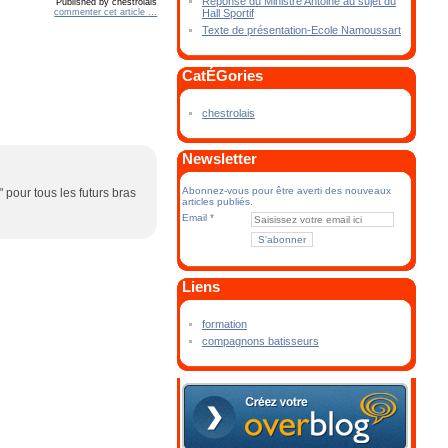
Réponse du Ministre Antoine au sujet du
Published by chestrolais
commenter cet article
…
Hall Sportif
Texte de présentation-Ecole Namoussart
CatÉGories
chestrolais
Newsletter
Abonnez-vous pour être averti des nouveaux
" pour tous les futurs bras
articles publiés.
Email
Liens
formation
compagnons batisseurs