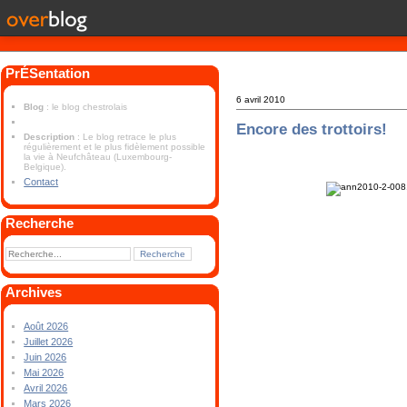
PrÉSentation
6 avril 2010
Blog
: le blog chestrolais
Encore des trottoirs!
Description
: Le blog retrace le plus
régulièrement et le plus fidèlement possible
la vie à Neufchâteau (Luxembourg-
Belgique).
Contact
Recherche
Archives
Août 2026
Juillet 2026
Juin 2026
Mai 2026
Avril 2026
Mars 2026