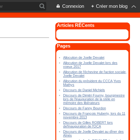
Connexion
+
Créer mon blog
Articles RÉCents
Pages
Allocution de Joelle Devalet
Allocution de Joelle Devalet lors des
voeux 2017
Allocution de l'échevine de l'action sociale,
Joelle Devalet
Allocution du président du CCCA,Yves
Mathys
Discours de Daniel Michiels
Discours de Dimitri Fourny, bourgmestre
lors de l'inauguration de la stèle en
mémoire des libérateurs
Discours de Fanny Bourdon
Discours de François Huberty, lors du 11
novembre 2013
Discours de Gilles ROBERT lors
del'inauguration de l'OCA
Discours de Joelle Devalet au dîner des
Aînés