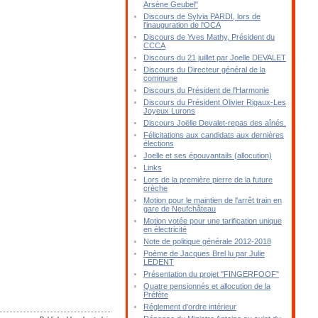
Arsène Geubel"
Discours de Sylvia PARDI, lors de
l'inauguration de l'OCA
Discours de Yves Mathy, Président du
CCCA
Discours du 21 juillet par Joelle DEVALET
Discours du Directeur général de la
commune
Discours du Président de l'Harmonie
Discours du Président Olivier Rigaux-Les
Joyeux Lurons
Discours Joëlle Devalet-repas des aînés.
Félicitations aux candidats aux dernières
élections
Joelle et ses épouvantails (allocution)
Links
Lors de la première pierre de la future
crèche
Motion pour le maintien de l'arrêt train en
gare de Neufchâteau
Motion votée pour une tarification unique
en électricité
Note de politique générale 2012-2018
Poème de Jacques Brel lu par Julie
LEDENT
Présentation du projet "FINGERFOOF"
Quatre pensionnés et allocution de la
Préfète
Réglement d'ordre intérieur