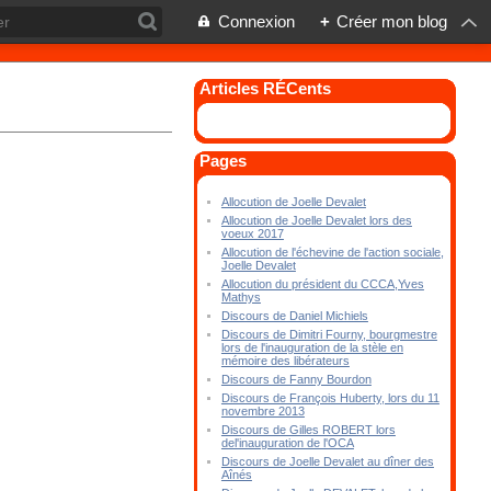
Connexion
+
Créer mon blog
Articles RÉCents
Pages
Allocution de Joelle Devalet
Allocution de Joelle Devalet lors des
voeux 2017
Allocution de l'échevine de l'action sociale,
Joelle Devalet
Allocution du président du CCCA,Yves
Mathys
Discours de Daniel Michiels
Discours de Dimitri Fourny, bourgmestre
lors de l'inauguration de la stèle en
mémoire des libérateurs
Discours de Fanny Bourdon
Discours de François Huberty, lors du 11
novembre 2013
Discours de Gilles ROBERT lors
del'inauguration de l'OCA
Discours de Joelle Devalet au dîner des
Aînés