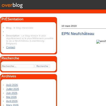
PrÉSentation
10 mars 2010
Blog
: le blog chestrolais
EPN Neufchâteau
Description
: Le blog retrace le plus
régulièrement et le plus fidèlement possible
la vie à Neufchâteau (Luxembourg-
Belgique).
Contact
Recherche
Archives
Août 2026
Juillet 2026
Juin 2026
Mai 2026
Avril 2026
Mars 2026