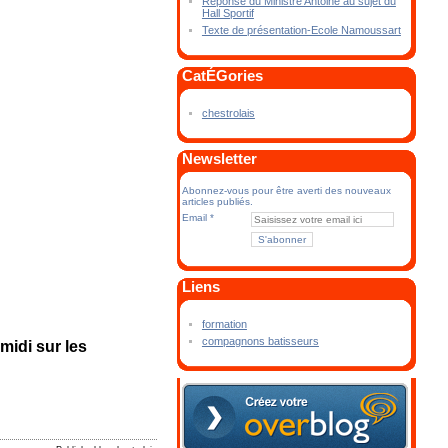
Réponse du Ministre Antoine au sujet du
Hall Sportif
Texte de présentation-Ecole Namoussart
CatÉGories
chestrolais
Newsletter
Abonnez-vous pour être averti des nouveaux
articles publiés.
Email
Liens
formation
compagnons batisseurs
midi sur les