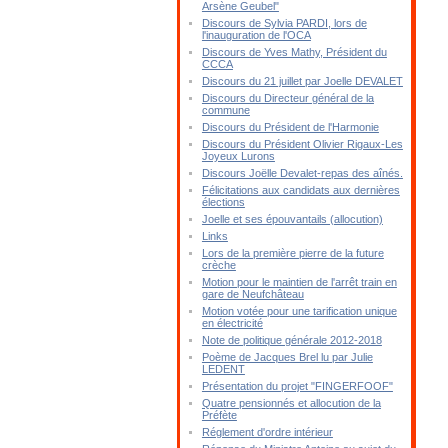
Arsène Geubel"
Discours de Sylvia PARDI, lors de
l'inauguration de l'OCA
Discours de Yves Mathy, Président du
CCCA
Discours du 21 juillet par Joelle DEVALET
Discours du Directeur général de la
commune
Discours du Président de l'Harmonie
Discours du Président Olivier Rigaux-Les
Joyeux Lurons
Discours Joëlle Devalet-repas des aînés.
Félicitations aux candidats aux dernières
élections
Joelle et ses épouvantails (allocution)
Links
Lors de la première pierre de la future
crèche
Motion pour le maintien de l'arrêt train en
gare de Neufchâteau
Motion votée pour une tarification unique
en électricité
Note de politique générale 2012-2018
Poème de Jacques Brel lu par Julie
LEDENT
Présentation du projet "FINGERFOOF"
Quatre pensionnés et allocution de la
Préfète
Réglement d'ordre intérieur