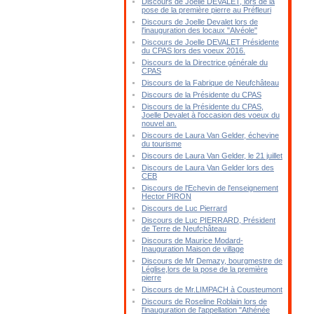
Discours de Joelle DEVALET, lors de la
pose de la première pierre au Préfleuri
Discours de Joelle Devalet lors de
l'inauguration des locaux "Alvéole"
Discours de Joelle DEVALET Présidente
du CPAS lors des voeux 2016.
Discours de la Directrice générale du
CPAS
Discours de la Fabrique de Neufchâteau
Discours de la Présidente du CPAS
Discours de la Présidente du CPAS,
Joelle Devalet à l'occasion des voeux du
nouvel an.
Discours de Laura Van Gelder, échevine
du tourisme
Discours de Laura Van Gelder, le 21 juillet
Discours de Laura Van Gelder lors des
CEB
Discours de l'Echevin de l'enseignement
Hector PIRON
Discours de Luc Pierrard
Discours de Luc PIERRARD, Président
de Terre de Neufchâteau
Discours de Maurice Modard-
Inauguration Maison de village
Discours de Mr Demazy, bourgmestre de
Léglise,lors de la pose de la première
pierre
Discours de Mr.LIMPACH à Cousteumont
Discours de Roseline Roblain lors de
l'inauguration de l'appellation "Athénée