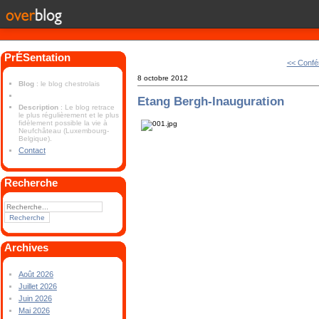
PrÉSentation
<< Confé
8 octobre 2012
Blog
: le blog chestrolais
Etang Bergh-Inauguration
Description
: Le blog retrace
le plus régulièrement et le plus
fidèlement possible la vie à
Neufchâteau (Luxembourg-
Belgique).
Contact
Recherche
Archives
Août 2026
Juillet 2026
Juin 2026
Mai 2026