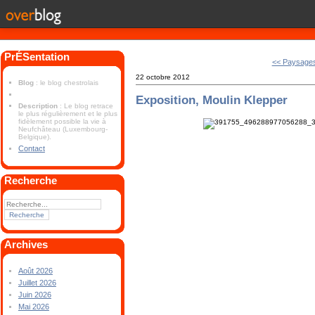
PrÉSentation
<< Paysages
22 octobre 2012
Blog
: le blog chestrolais
Exposition, Moulin Klepper
Description
: Le blog retrace
le plus régulièrement et le plus
fidèlement possible la vie à
Neufchâteau (Luxembourg-
Belgique).
Contact
Recherche
Archives
Août 2026
Juillet 2026
Juin 2026
Mai 2026