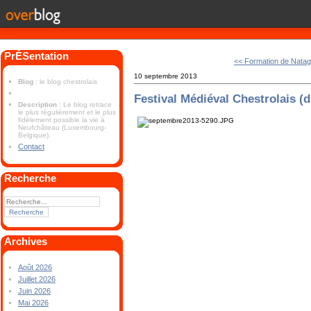
PrÉSentation
<< Formation de Nata
10 septembre 2013
Blog
: le blog chestrolais
Festival Médiéval Chestrolais (
Description
: Le blog retrace
le plus régulièrement et le plus
fidèlement possible la vie à
Neufchâteau (Luxembourg-
Belgique).
Contact
Recherche
Archives
Août 2026
Juillet 2026
Juin 2026
Mai 2026