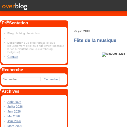
PrÉSentation
25 juin 2013
Blog
: le blog chestrolais
Fête de la musique
Description
: Le blog retrace le plus
régulièrement et le plus fidèlement possible
la vie à Neufchâteau (Luxembourg-
Belgique).
Contact
Recherche
Archives
Août 2026
Juillet 2026
Juin 2026
Mai 2026
Avril 2026
Mars 2026