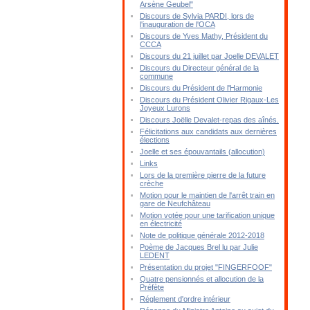
Arsène Geubel"
Discours de Sylvia PARDI, lors de
l'inauguration de l'OCA
Discours de Yves Mathy, Président du
CCCA
Discours du 21 juillet par Joelle DEVALET
Discours du Directeur général de la
commune
Discours du Président de l'Harmonie
Discours du Président Olivier Rigaux-Les
Joyeux Lurons
Discours Joëlle Devalet-repas des aînés.
Félicitations aux candidats aux dernières
élections
Joelle et ses épouvantails (allocution)
Links
Lors de la première pierre de la future
crèche
Motion pour le maintien de l'arrêt train en
gare de Neufchâteau
Motion votée pour une tarification unique
en électricité
Note de politique générale 2012-2018
Poème de Jacques Brel lu par Julie
LEDENT
Présentation du projet "FINGERFOOF"
Quatre pensionnés et allocution de la
Préfète
Réglement d'ordre intérieur