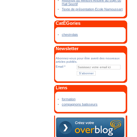
Réponse du Ministre Antoine au sujet du
Hall Sportif
Texte de présentation-Ecole Namoussart
CatÉGories
chestrolais
Newsletter
Abonnez-vous pour être averti des nouveaux
articles publiés.
Email
Liens
formation
compagnons batisseurs