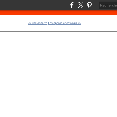
<< Crétonnerre
Les apéros chestrolais >>