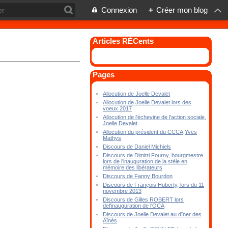
Connexion
+
Créer mon blog
Articles RÉCents
Pages
Allocution de Joelle Devalet
Allocution de Joelle Devalet lors des
voeux 2017
Allocution de l'échevine de l'action sociale,
Joelle Devalet
Allocution du président du CCCA,Yves
Mathys
Discours de Daniel Michiels
Discours de Dimitri Fourny, bourgmestre
lors de l'inauguration de la stèle en
mémoire des libérateurs
Discours de Fanny Bourdon
Discours de François Huberty, lors du 11
novembre 2013
Discours de Gilles ROBERT lors
del'inauguration de l'OCA
Discours de Joelle Devalet au dîner des
Aînés