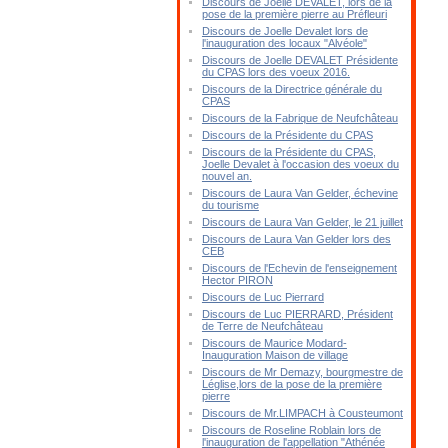
Discours de Joelle DEVALET, lors de la
pose de la première pierre au Préfleuri
Discours de Joelle Devalet lors de
l'inauguration des locaux "Alvéole"
Discours de Joelle DEVALET Présidente
du CPAS lors des voeux 2016.
Discours de la Directrice générale du
CPAS
Discours de la Fabrique de Neufchâteau
Discours de la Présidente du CPAS
Discours de la Présidente du CPAS,
Joelle Devalet à l'occasion des voeux du
nouvel an.
Discours de Laura Van Gelder, échevine
du tourisme
Discours de Laura Van Gelder, le 21 juillet
Discours de Laura Van Gelder lors des
CEB
Discours de l'Echevin de l'enseignement
Hector PIRON
Discours de Luc Pierrard
Discours de Luc PIERRARD, Président
de Terre de Neufchâteau
Discours de Maurice Modard-
Inauguration Maison de village
Discours de Mr Demazy, bourgmestre de
Léglise,lors de la pose de la première
pierre
Discours de Mr.LIMPACH à Cousteumont
Discours de Roseline Roblain lors de
l'inauguration de l'appellation "Athénée