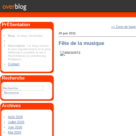
PrÉSentation
<< Zone de baig
20 juin 2011
Blog
: le blog chestrolais
Fête de la musique
Description
: Le blog retrace
le plus régulièrement et le plus
fidèlement possible la vie à
Neufchâteau (Luxembourg-
Belgique).
Contact
Recherche
Archives
Août 2026
Juillet 2026
Juin 2026
Mai 2026