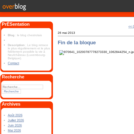
PrÉSentation
<<
26 mai 2013
Blog
: le blog chestrolais
Fin de la bloque
Description
: Le blog retrace
le plus régulièrement et le plus
fidèlement possible la vie à
Neufchâteau (Luxembourg-
Belgique).
Contact
Recherche
Archives
Août 2026
Juillet 2026
Juin 2026
Mai 2026