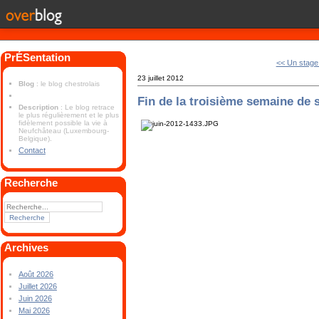
PrÉSentation
<< Un stage
23 juillet 2012
Blog
: le blog chestrolais
Fin de la troisième semaine de
Description
: Le blog retrace
le plus régulièrement et le plus
fidèlement possible la vie à
Neufchâteau (Luxembourg-
Belgique).
Contact
Recherche
Archives
Août 2026
Juillet 2026
Juin 2026
Mai 2026