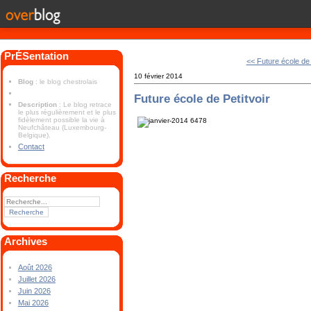
PrÉSentation
<< Future école d
10 février 2014
Blog
: le blog chestrolais
Future école de Petitvoir
Description
: Le blog retrace
le plus régulièrement et le plus
fidèlement possible la vie à
Neufchâteau (Luxembourg-
Belgique).
Contact
Recherche
Archives
Août 2026
Juillet 2026
Juin 2026
Mai 2026