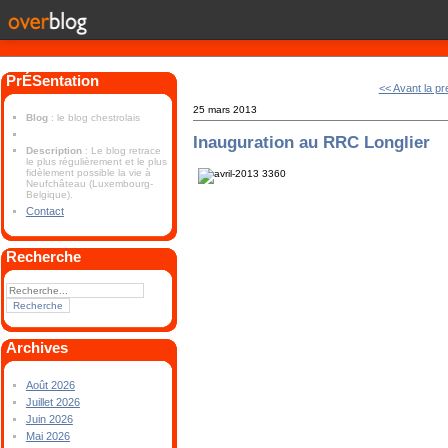
PrÉSentation
<< Avant la pr
25 mars 2013
Blog
: le blog chestrolais
Inauguration au RRC Longlier
Description
: Le blog retrace
le plus régulièrement et le plus
fidèlement possible la vie à
Neufchâteau (Luxembourg-
Belgique).
Contact
Recherche
Archives
Août 2026
Juillet 2026
Juin 2026
Mai 2026