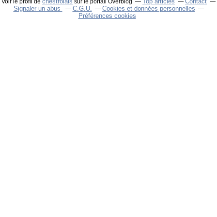
chestrolais
Top articles
Contact
Voir le profil de
sur le portail Overblog
Signaler un abus
C.G.U.
Cookies et données personnelles
Préférences cookies