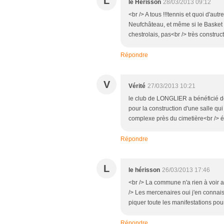
L
le Hérisson
28/03/2013 09:12
<br /> A tous !!!tennis et quoi d'aut
Neufchâteau, et même si le Basket é
chestrolais, pas<br /> très constructi
Répondre
V
Vérité
27/03/2013 10:21
le club de LONGLIER a bénéficié d
pour la construction d'une salle q
complexe près du cimetière<br /> ét
Répondre
L
le hérisson
26/03/2013 17:46
<br /> La commune n'a rien à voir av
/> Les mercenaires oui j'en connai
piquer toute les manifestations pou
Répondre