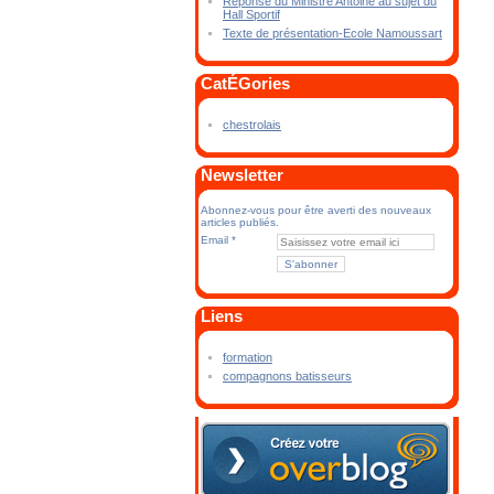
Réponse du Ministre Antoine au sujet du
Hall Sportif
Texte de présentation-Ecole Namoussart
CatÉGories
chestrolais
Newsletter
Abonnez-vous pour être averti des nouveaux
articles publiés.
Email
Liens
formation
compagnons batisseurs