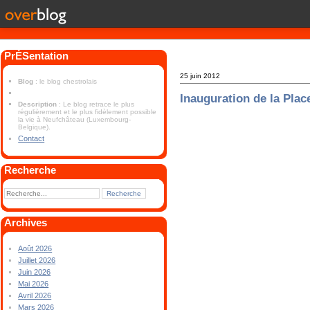
PrÉSentation
25 juin 2012
Blog
: le blog chestrolais
Inauguration de la Pla
Description
: Le blog retrace le plus
régulièrement et le plus fidèlement possible
la vie à Neufchâteau (Luxembourg-
Belgique).
Contact
Recherche
Archives
Août 2026
Juillet 2026
Juin 2026
Mai 2026
Avril 2026
Mars 2026