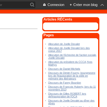
Connexion
+
Créer mon blog
Articles RÉCents
Pages
Allocution de Joelle Devalet
Allocution de Joelle Devalet lors des
voeux 2017
Allocution de l'échevine de l'action sociale,
Joelle Devalet
Allocution du président du CCCA,Yves
Mathys
Discours de Daniel Michiels
Discours de Dimitri Fourny, bourgmestre
lors de l'inauguration de la stèle en
mémoire des libérateurs
Discours de Fanny Bourdon
Discours de François Huberty, lors du 11
novembre 2013
Discours de Gilles ROBERT lors
del'inauguration de l'OCA
Discours de Joelle Devalet au dîner des
Aînés