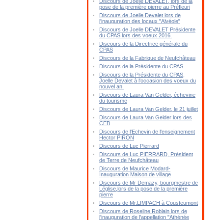
Discours de Joelle DEVALET, lors de la
pose de la première pierre au Préfleuri
Discours de Joelle Devalet lors de
l'inauguration des locaux "Alvéole"
Discours de Joelle DEVALET Présidente
du CPAS lors des voeux 2016.
Discours de la Directrice générale du
CPAS
Discours de la Fabrique de Neufchâteau
Discours de la Présidente du CPAS
Discours de la Présidente du CPAS,
Joelle Devalet à l'occasion des voeux du
nouvel an.
Discours de Laura Van Gelder, échevine
du tourisme
Discours de Laura Van Gelder, le 21 juillet
Discours de Laura Van Gelder lors des
CEB
Discours de l'Echevin de l'enseignement
Hector PIRON
Discours de Luc Pierrard
Discours de Luc PIERRARD, Président
de Terre de Neufchâteau
Discours de Maurice Modard-
Inauguration Maison de village
Discours de Mr Demazy, bourgmestre de
Léglise,lors de la pose de la première
pierre
Discours de Mr.LIMPACH à Cousteumont
Discours de Roseline Roblain lors de
l'inauguration de l'appellation "Athénée