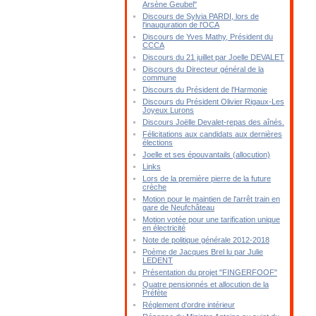
Arsène Geubel"
Discours de Sylvia PARDI, lors de
l'inauguration de l'OCA
Discours de Yves Mathy, Président du
CCCA
Discours du 21 juillet par Joelle DEVALET
Discours du Directeur général de la
commune
Discours du Président de l'Harmonie
Discours du Président Olivier Rigaux-Les
Joyeux Lurons
Discours Joëlle Devalet-repas des aînés.
Félicitations aux candidats aux dernières
élections
Joelle et ses épouvantails (allocution)
Links
Lors de la première pierre de la future
crèche
Motion pour le maintien de l'arrêt train en
gare de Neufchâteau
Motion votée pour une tarification unique
en électricité
Note de politique générale 2012-2018
Poème de Jacques Brel lu par Julie
LEDENT
Présentation du projet "FINGERFOOF"
Quatre pensionnés et allocution de la
Préfète
Réglement d'ordre intérieur