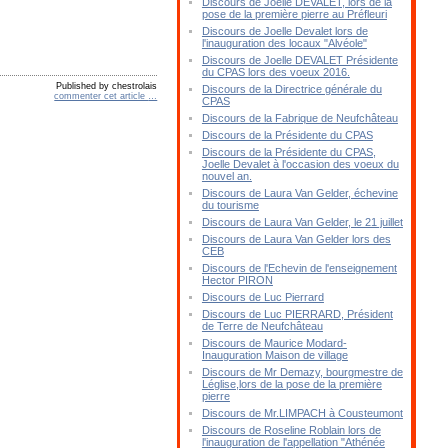
Discours de Joelle DEVALET, lors de la
pose de la première pierre au Préfleuri
Discours de Joelle Devalet lors de
l'inauguration des locaux "Alvéole"
Discours de Joelle DEVALET Présidente
du CPAS lors des voeux 2016.
Published by chestrolais
Discours de la Directrice générale du
commenter cet article
…
CPAS
Discours de la Fabrique de Neufchâteau
Discours de la Présidente du CPAS
Discours de la Présidente du CPAS,
Joelle Devalet à l'occasion des voeux du
nouvel an.
Discours de Laura Van Gelder, échevine
du tourisme
Discours de Laura Van Gelder, le 21 juillet
Discours de Laura Van Gelder lors des
CEB
Discours de l'Echevin de l'enseignement
Hector PIRON
Discours de Luc Pierrard
Discours de Luc PIERRARD, Président
de Terre de Neufchâteau
Discours de Maurice Modard-
Inauguration Maison de village
Discours de Mr Demazy, bourgmestre de
Léglise,lors de la pose de la première
pierre
Discours de Mr.LIMPACH à Cousteumont
Discours de Roseline Roblain lors de
l'inauguration de l'appellation "Athénée