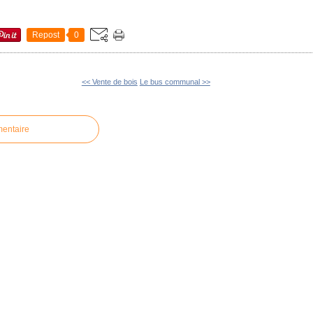
Repost
0
<< Vente de bois
Le bus communal >>
mentaire