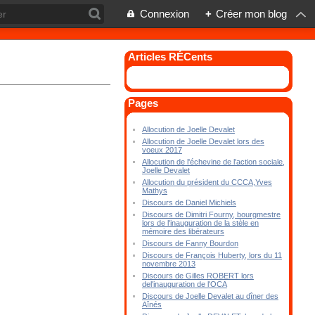
Connexion
+
Créer mon blog
Articles RÉCents
Pages
Allocution de Joelle Devalet
Allocution de Joelle Devalet lors des
voeux 2017
Allocution de l'échevine de l'action sociale,
Joelle Devalet
Allocution du président du CCCA,Yves
Mathys
Discours de Daniel Michiels
Discours de Dimitri Fourny, bourgmestre
lors de l'inauguration de la stèle en
mémoire des libérateurs
Discours de Fanny Bourdon
Discours de François Huberty, lors du 11
novembre 2013
Discours de Gilles ROBERT lors
del'inauguration de l'OCA
Discours de Joelle Devalet au dîner des
Aînés