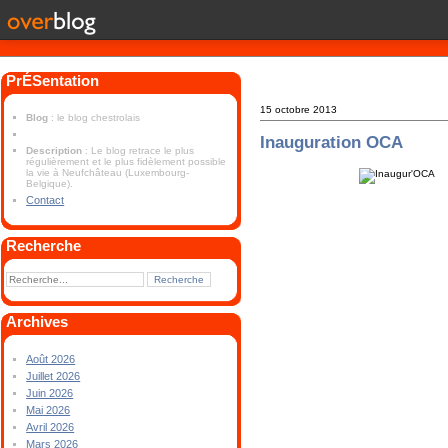
PrÉSentation
15 octobre 2013
Blog
: le blog chestrolais
Inauguration OCA
Description
: Le blog retrace le plus
régulièrement et le plus fidèlement possible
la vie à Neufchâteau (Luxembourg-
Belgique).
Contact
Recherche
Archives
Août 2026
Juillet 2026
Juin 2026
Mai 2026
Avril 2026
Mars 2026