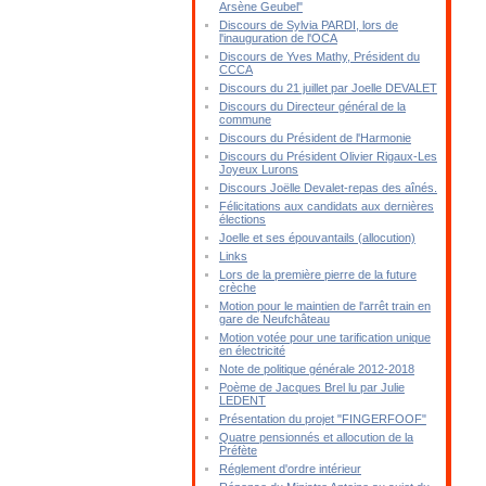
Arsène Geubel"
Discours de Sylvia PARDI, lors de
l'inauguration de l'OCA
Discours de Yves Mathy, Président du
CCCA
Discours du 21 juillet par Joelle DEVALET
Discours du Directeur général de la
commune
Discours du Président de l'Harmonie
Discours du Président Olivier Rigaux-Les
Joyeux Lurons
Discours Joëlle Devalet-repas des aînés.
Félicitations aux candidats aux dernières
élections
Joelle et ses épouvantails (allocution)
Links
Lors de la première pierre de la future
crèche
Motion pour le maintien de l'arrêt train en
gare de Neufchâteau
Motion votée pour une tarification unique
en électricité
Note de politique générale 2012-2018
Poème de Jacques Brel lu par Julie
LEDENT
Présentation du projet "FINGERFOOF"
Quatre pensionnés et allocution de la
Préfète
Réglement d'ordre intérieur