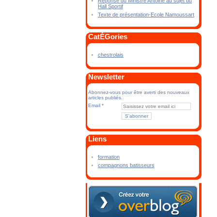
Réponse du Ministre Antoine au sujet du
Hall Sportif
Texte de présentation-Ecole Namoussart
CatÉGories
chestrolais
Newsletter
Abonnez-vous pour être averti des nouveaux
articles publiés.
Email
Liens
formation
compagnons batisseurs