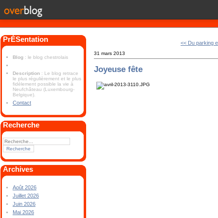
PrÉSentation
<< Du parking e
31 mars 2013
Blog
: le blog chestrolais
Joyeuse fête
Description
: Le blog retrace
le plus régulièrement et le plus
fidèlement possible la vie à
Neufchâteau (Luxembourg-
Belgique).
Contact
Recherche
Archives
Août 2026
Juillet 2026
Juin 2026
Mai 2026