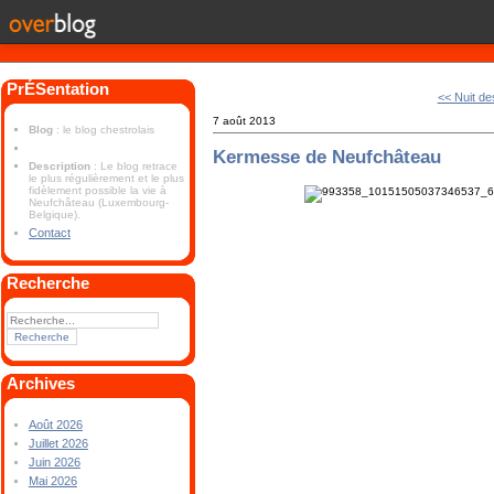
PrÉSentation
<< Nuit de
7 août 2013
Blog
: le blog chestrolais
Kermesse de Neufchâteau
Description
: Le blog retrace
le plus régulièrement et le plus
fidèlement possible la vie à
Neufchâteau (Luxembourg-
Belgique).
Contact
Recherche
Archives
Août 2026
Juillet 2026
Juin 2026
Mai 2026