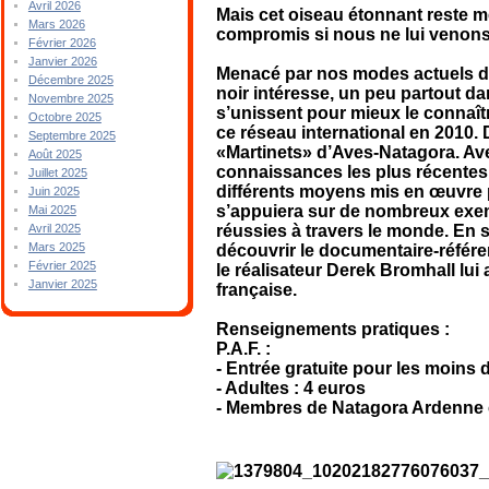
Avril 2026
Mais cet oiseau étonnant reste m
Mars 2026
compromis si nous ne lui venons
Février 2026
Janvier 2026
Menacé par nos modes actuels de 
Décembre 2025
noir intéresse, un peu partout d
Novembre 2025
s’unissent pour mieux le connaîtr
Octobre 2025
ce réseau international en 2010. 
Septembre 2025
«Martinets» d’Aves-Natagora. Ave
Août 2025
connaissances les plus récentes 
Juillet 2025
différents moyens mis en œuvre p
Juin 2025
s’appuiera sur de nombreux exem
Mai 2025
réussies à travers le monde. En 
Avril 2025
Mars 2025
découvrir le documentaire-référen
Février 2025
le réalisateur Derek Bromhall lui 
Janvier 2025
française.
Renseignements pratiques :
P.A.F. :
- Entrée gratuite pour les moins 
- Adultes : 4 euros
- Membres de Natagora Ardenne c