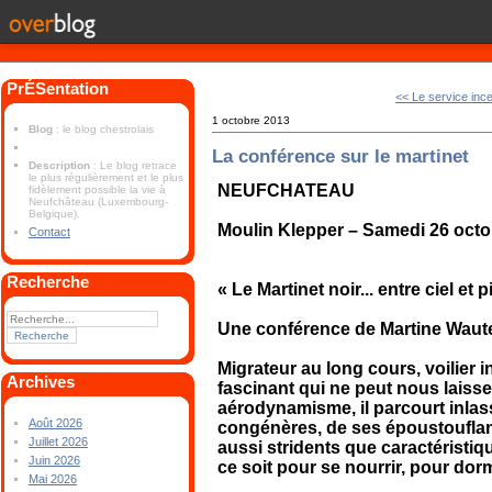
PrÉSentation
<< Le service inc
1 octobre 2013
Blog
: le blog chestrolais
La conférence sur le martinet
Description
: Le blog retrace
le plus régulièrement et le plus
NEUFCHATEAU
fidèlement possible la vie à
Neufchâteau (Luxembourg-
Belgique).
Moulin Klepper – Samedi 26 octo
Contact
Recherche
« Le Martinet noir... entre ciel et p
Une conférence de Martine Waut
Migrateur au long cours, voilier i
Archives
fascinant qui ne peut nous laisse
aérodynamisme, il parcourt inlass
Août 2026
congénères, de ses époustouflants
Juillet 2026
aussi stridents que caractéristiq
Juin 2026
ce soit pour se nourrir, pour do
Mai 2026