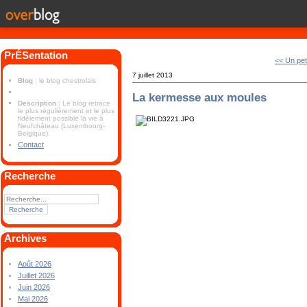
PrÉSentation
<< Un pet
7 juillet 2013
Blog
: le blog chestrolais
La kermesse aux moules
Description
: Le blog retrace
le plus régulièrement et le plus
fidèlement possible la vie à
Neufchâteau (Luxembourg-
Belgique).
Contact
Recherche
Archives
Août 2026
Juillet 2026
Juin 2026
Mai 2026