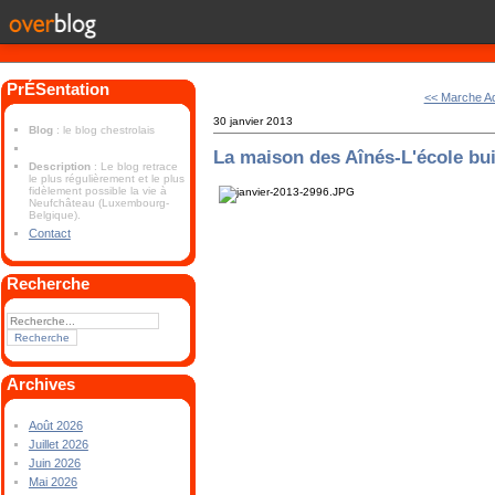
PrÉSentation
<< Marche A
30 janvier 2013
Blog
: le blog chestrolais
La maison des Aînés-L'école bu
Description
: Le blog retrace
le plus régulièrement et le plus
fidèlement possible la vie à
Neufchâteau (Luxembourg-
Belgique).
Contact
Recherche
Archives
Août 2026
Juillet 2026
Juin 2026
Mai 2026