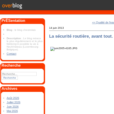
PrÉSentation
<< Qualité de l'ea
14 juin 2013
Blog
: le blog chestrolais
La sécurité routière, avant tout.
Description
: Le blog retrace
le plus régulièrement et le plus
fidèlement possible la vie à
Neufchâteau (Luxembourg-
Belgique).
Contact
Recherche
Archives
Août 2026
Juillet 2026
Juin 2026
Mai 2026