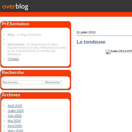
PrÉSentation
11 juillet 2013
Blog
: le blog chestrolais
La tondeuse
Description
: Le blog retrace le plus
régulièrement et le plus fidèlement possible
la vie à Neufchâteau (Luxembourg-
Belgique).
Contact
Recherche
Archives
Août 2026
Juillet 2026
Juin 2026
Mai 2026
Avril 2026
Mars 2026