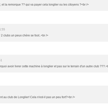
r, et la remorque ?? qui va payer cela longlier ou les citoyens ?<br />
1:55
 2 clubs un peux chère se foot..<br />
51
quoi avoir livrer cette machine à longlier et pas sur le terrain d'un autre club ???.<
nt au club de Longlier! Cela n'est-il pas un peu fort?<br />