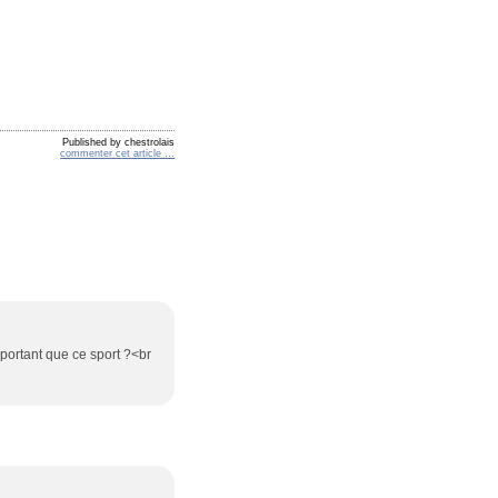
Published by chestrolais
commenter cet article
…
important que ce sport ?<br