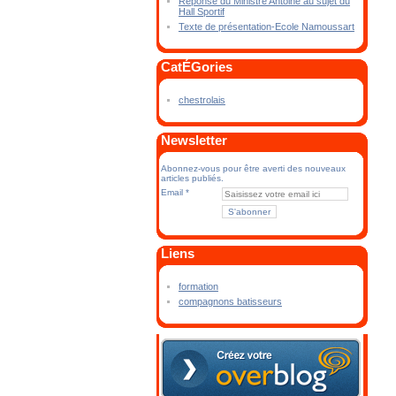
Réponse du Ministre Antoine au sujet du
Hall Sportif
Texte de présentation-Ecole Namoussart
CatÉGories
chestrolais
Newsletter
Abonnez-vous pour être averti des nouveaux
articles publiés.
Email
Liens
formation
compagnons batisseurs