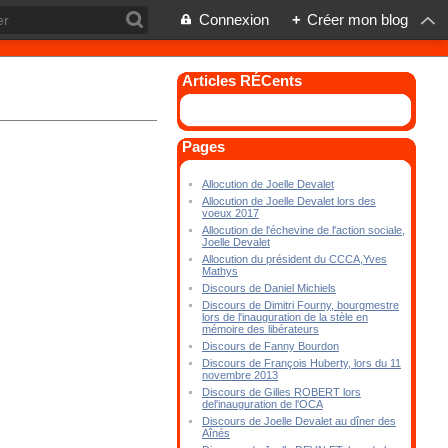
Connexion
+
Créer mon blog
Articles RÉCents
Pages
Allocution de Joelle Devalet
Allocution de Joelle Devalet lors des
voeux 2017
Allocution de l'échevine de l'action sociale,
Joelle Devalet
Allocution du président du CCCA,Yves
Mathys
Discours de Daniel Michiels
Discours de Dimitri Fourny, bourgmestre
lors de l'inauguration de la stèle en
mémoire des libérateurs
Discours de Fanny Bourdon
Discours de François Huberty, lors du 11
novembre 2013
Discours de Gilles ROBERT lors
del'inauguration de l'OCA
Discours de Joelle Devalet au dîner des
Aînés