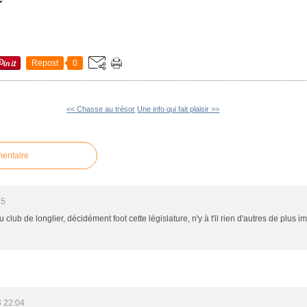
Repost
0
<< Chasse au trésor
Une info qui fait plaisir >>
mentaire
45
au club de longlier, décidément foot cette législature, n'y à t'il rien d'autres de plus 
3 22:04