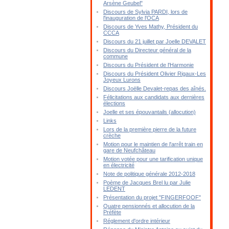
Arsène Geubel"
Discours de Sylvia PARDI, lors de
l'inauguration de l'OCA
Discours de Yves Mathy, Président du
CCCA
Discours du 21 juillet par Joelle DEVALET
Discours du Directeur général de la
commune
Discours du Président de l'Harmonie
Discours du Président Olivier Rigaux-Les
Joyeux Lurons
Discours Joëlle Devalet-repas des aînés.
Félicitations aux candidats aux dernières
élections
Joelle et ses épouvantails (allocution)
Links
Lors de la première pierre de la future
crèche
Motion pour le maintien de l'arrêt train en
gare de Neufchâteau
Motion votée pour une tarification unique
en électricité
Note de politique générale 2012-2018
Poème de Jacques Brel lu par Julie
LEDENT
Présentation du projet "FINGERFOOF"
Quatre pensionnés et allocution de la
Préfète
Réglement d'ordre intérieur