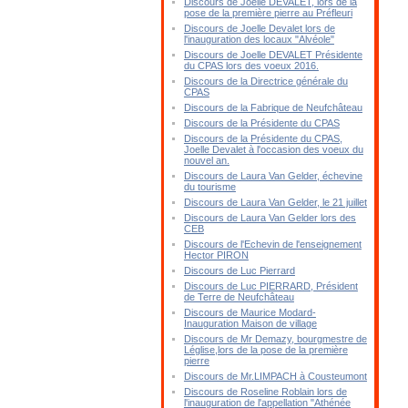
Discours de Joelle DEVALET, lors de la
pose de la première pierre au Préfleuri
Discours de Joelle Devalet lors de
l'inauguration des locaux "Alvéole"
Discours de Joelle DEVALET Présidente
du CPAS lors des voeux 2016.
Discours de la Directrice générale du
CPAS
Discours de la Fabrique de Neufchâteau
Discours de la Présidente du CPAS
Discours de la Présidente du CPAS,
Joelle Devalet à l'occasion des voeux du
nouvel an.
Discours de Laura Van Gelder, échevine
du tourisme
Discours de Laura Van Gelder, le 21 juillet
Discours de Laura Van Gelder lors des
CEB
Discours de l'Echevin de l'enseignement
Hector PIRON
Discours de Luc Pierrard
Discours de Luc PIERRARD, Président
de Terre de Neufchâteau
Discours de Maurice Modard-
Inauguration Maison de village
Discours de Mr Demazy, bourgmestre de
Léglise,lors de la pose de la première
pierre
Discours de Mr.LIMPACH à Cousteumont
Discours de Roseline Roblain lors de
l'inauguration de l'appellation "Athénée