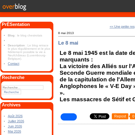
PrÉSentation
<< Une petite res
8 mai 2013
Blog
: le blog chestrolais
Le 8 mai
Description
: Le blog retrace
le plus régulièrement et le plus
Le 8 mai 1945 est la date 
fidèlement possible la vie à
Neufchâteau (Luxembourg-
marquants :
Belgique).
Contact
La victoire des Alliés sur l'
Seconde Guerre mondiale 
Recherche
de la capitulation de l'Alle
Anglophones le « V-E Day »
».
Les massacres de Sétif et 
Archives
Repost
0
Août 2026
Juillet 2026
Juin 2026
Mai 2026