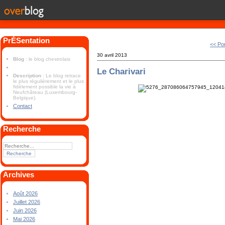
PrÉSentation
<< Po
30 avril 2013
Blog
: le blog chestrolais
Le Charivari
Description
: Le blog retrace
le plus régulièrement et le plus
fidèlement possible la vie à
Neufchâteau (Luxembourg-
Belgique).
Contact
Recherche
Archives
Août 2026
Juillet 2026
Juin 2026
Mai 2026