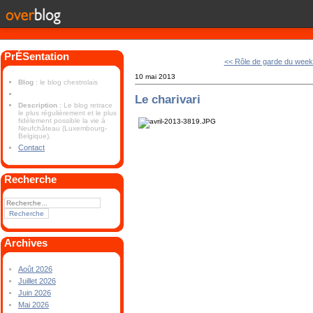
PrÉSentation
<< Rôle de garde du wee
10 mai 2013
Blog
: le blog chestrolais
Le charivari
Description
: Le blog retrace
le plus régulièrement et le plus
fidèlement possible la vie à
Neufchâteau (Luxembourg-
Belgique).
Contact
Recherche
Archives
Août 2026
Juillet 2026
Juin 2026
Mai 2026