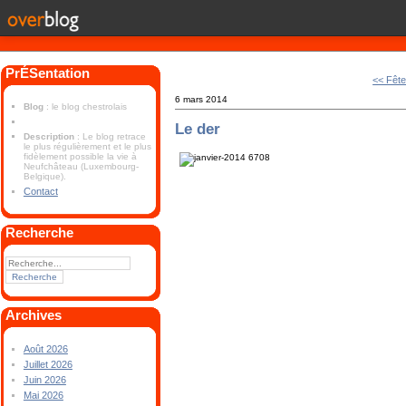
PrÉSentation
<< Fête
6 mars 2014
Blog
: le blog chestrolais
Le der
Description
: Le blog retrace
le plus régulièrement et le plus
fidèlement possible la vie à
Neufchâteau (Luxembourg-
Belgique).
Contact
Recherche
Archives
Août 2026
Juillet 2026
Juin 2026
Mai 2026