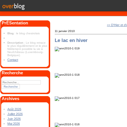
PrÉSentation
<< D'Hier et d'
11 janvier 2010
Blog
: le blog chestrolais
Le lac en hiver
Description
: Le blog retrace
le plus régulièrement et le plus
fidèlement possible la vie à
Neufchâteau (Luxembourg-
Belgique).
Contact
Recherche
Archives
Août 2026
Juillet 2026
Juin 2026
Mai 2026