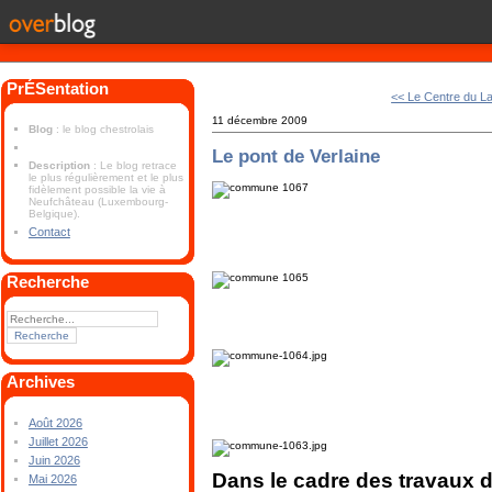
PrÉSentation
<< Le Centre du L
11 décembre 2009
Blog
: le blog chestrolais
Le pont de Verlaine
Description
: Le blog retrace
le plus régulièrement et le plus
fidèlement possible la vie à
Neufchâteau (Luxembourg-
Belgique).
Contact
Recherche
Archives
Août 2026
Juillet 2026
Juin 2026
Dans le cadre des travaux de
Mai 2026