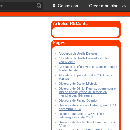
Connexion
+
Créer mon blog
Articles RÉCents
Pages
Allocution de Joelle Devalet
Allocution de Joelle Devalet lors des
voeux 2017
Allocution de l'échevine de l'action sociale,
Joelle Devalet
Allocution du président du CCCA,Yves
Mathys
Discours de Daniel Michiels
Discours de Dimitri Fourny, bourgmestre
lors de l'inauguration de la stèle en
mémoire des libérateurs
Discours de Fanny Bourdon
Discours de François Huberty, lors du 11
novembre 2013
Discours de Gilles ROBERT lors
del'inauguration de l'OCA
Discours de Joelle Devalet au dîner des
Aînés