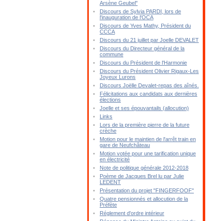
Arsène Geubel"
Discours de Sylvia PARDI, lors de
l'inauguration de l'OCA
Discours de Yves Mathy, Président du
CCCA
Discours du 21 juillet par Joelle DEVALET
Discours du Directeur général de la
commune
Discours du Président de l'Harmonie
Discours du Président Olivier Rigaux-Les
Joyeux Lurons
Discours Joëlle Devalet-repas des aînés.
Félicitations aux candidats aux dernières
élections
Joelle et ses épouvantails (allocution)
Links
Lors de la première pierre de la future
crèche
Motion pour le maintien de l'arrêt train en
gare de Neufchâteau
Motion votée pour une tarification unique
en électricité
Note de politique générale 2012-2018
Poème de Jacques Brel lu par Julie
LEDENT
Présentation du projet "FINGERFOOF"
Quatre pensionnés et allocution de la
Préfète
Réglement d'ordre intérieur