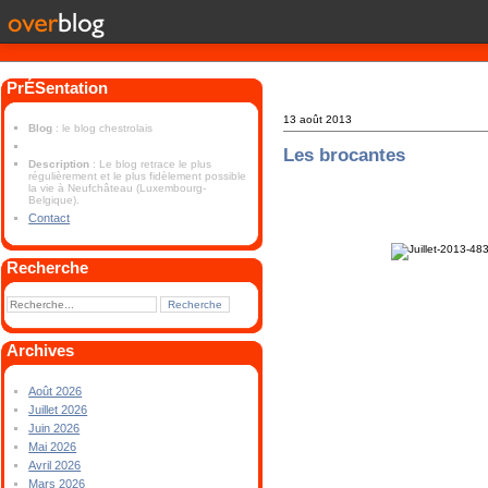
PrÉSentation
13 août 2013
Blog
: le blog chestrolais
Les brocantes
Description
: Le blog retrace le plus
régulièrement et le plus fidèlement possible
la vie à Neufchâteau (Luxembourg-
Belgique).
Contact
Recherche
Archives
Août 2026
Juillet 2026
Juin 2026
Mai 2026
Avril 2026
Mars 2026