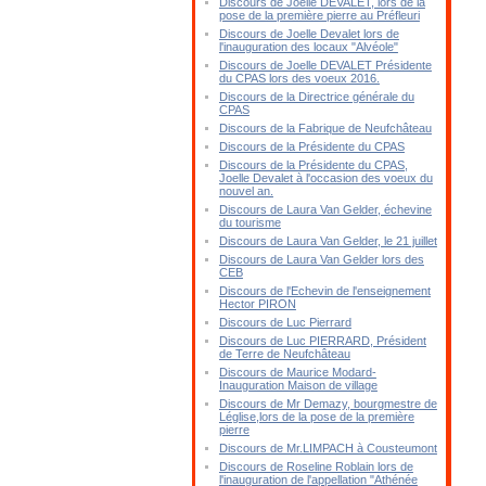
Discours de Joelle DEVALET, lors de la
pose de la première pierre au Préfleuri
Discours de Joelle Devalet lors de
l'inauguration des locaux "Alvéole"
Discours de Joelle DEVALET Présidente
du CPAS lors des voeux 2016.
Discours de la Directrice générale du
CPAS
Discours de la Fabrique de Neufchâteau
Discours de la Présidente du CPAS
Discours de la Présidente du CPAS,
Joelle Devalet à l'occasion des voeux du
nouvel an.
Discours de Laura Van Gelder, échevine
du tourisme
Discours de Laura Van Gelder, le 21 juillet
Discours de Laura Van Gelder lors des
CEB
Discours de l'Echevin de l'enseignement
Hector PIRON
Discours de Luc Pierrard
Discours de Luc PIERRARD, Président
de Terre de Neufchâteau
Discours de Maurice Modard-
Inauguration Maison de village
Discours de Mr Demazy, bourgmestre de
Léglise,lors de la pose de la première
pierre
Discours de Mr.LIMPACH à Cousteumont
Discours de Roseline Roblain lors de
l'inauguration de l'appellation "Athénée