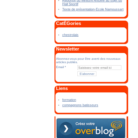
Réponse du Ministre Antoine au sujet du
Hall Sportif
Texte de présentation-Ecole Namoussart
CatÉGories
chestrolais
Newsletter
Abonnez-vous pour être averti des nouveaux
articles publiés.
Email
Liens
formation
compagnons batisseurs