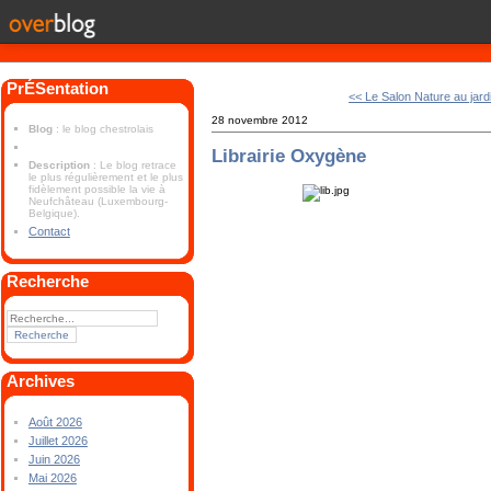
PrÉSentation
<< Le Salon Nature au jard
28 novembre 2012
Blog
: le blog chestrolais
Librairie Oxygène
Description
: Le blog retrace
le plus régulièrement et le plus
fidèlement possible la vie à
Neufchâteau (Luxembourg-
Belgique).
Contact
Recherche
Archives
Août 2026
Juillet 2026
Juin 2026
Mai 2026