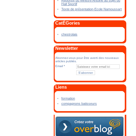
Réponse du Ministre Antoine au sujet du
Hall Sportif
Texte de présentation-Ecole Namoussart
CatÉGories
chestrolais
Newsletter
Abonnez-vous pour être averti des nouveaux
articles publiés.
Email
Liens
formation
compagnons batisseurs