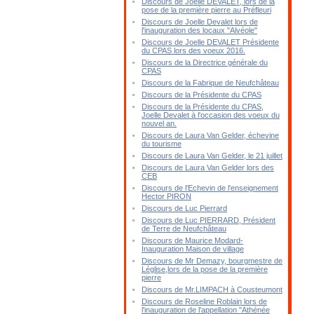
Discours de Joelle DEVALET, lors de la
pose de la première pierre au Préfleuri
Discours de Joelle Devalet lors de
l'inauguration des locaux "Alvéole"
Discours de Joelle DEVALET Présidente
du CPAS lors des voeux 2016.
Discours de la Directrice générale du
CPAS
Discours de la Fabrique de Neufchâteau
Discours de la Présidente du CPAS
Discours de la Présidente du CPAS,
Joelle Devalet à l'occasion des voeux du
nouvel an.
Discours de Laura Van Gelder, échevine
du tourisme
Discours de Laura Van Gelder, le 21 juillet
Discours de Laura Van Gelder lors des
CEB
Discours de l'Echevin de l'enseignement
Hector PIRON
Discours de Luc Pierrard
Discours de Luc PIERRARD, Président
de Terre de Neufchâteau
Discours de Maurice Modard-
Inauguration Maison de village
Discours de Mr Demazy, bourgmestre de
Léglise,lors de la pose de la première
pierre
Discours de Mr.LIMPACH à Cousteumont
Discours de Roseline Roblain lors de
l'inauguration de l'appellation "Athénée