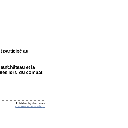
t participé au
eufchâteau et la
mies lors du combat
Published by chestrolais
commenter cet article
…