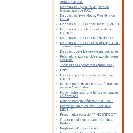
Arsène Geubel"
Discours de Sylvia PARDI, lors de
l'inauguration de l'OCA
Discours de Yves Mathy, Président du
CCCA
Discours du 21 juillet par Joelle DEVALET
Discours du Directeur général de la
commune
Discours du Président de l'Harmonie
Discours du Président Olivier Rigaux-Les
Joyeux Lurons
Discours Joëlle Devalet-repas des aînés.
Félicitations aux candidats aux dernières
élections
Joelle et ses épouvantails (allocution)
Links
Lors de la première pierre de la future
crèche
Motion pour le maintien de l'arrêt train en
gare de Neufchâteau
Motion votée pour une tarification unique
en électricité
Note de politique générale 2012-2018
Poème de Jacques Brel lu par Julie
LEDENT
Présentation du projet "FINGERFOOF"
Quatre pensionnés et allocution de la
Préfète
Réglement d'ordre intérieur