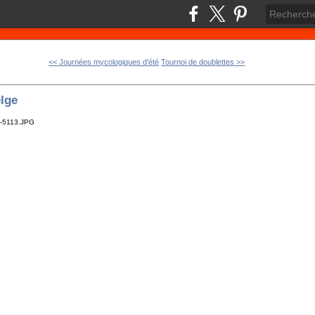
<< Journées mycologiques d'été
Tournoi de doublettes >>
elge