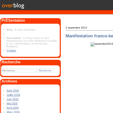
PrÉSentation
2 septembre 2013
Blog
: le blog chestrolais
Manifestation franco-b
Description
: Le blog retrace le plus
régulièrement et le plus fidèlement possible
la vie à Neufchâteau (Luxembourg-
Belgique).
Contact
Recherche
Archives
Août 2026
Juillet 2026
Juin 2026
Mai 2026
Avril 2026
Mars 2026