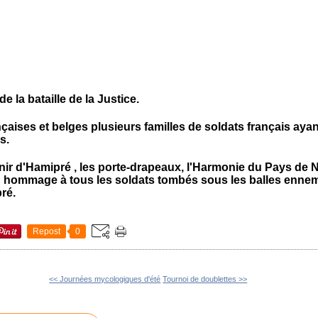
la bataille de la Justice.
nçaises et belges plusieurs familles de soldats français ayan
s.
nir d'Hamipré , les porte-drapeaux, l'Harmonie du Pays de N
n hommage à tous les soldats tombés sous les balles enne
ré.
Repost
0
<< Journées mycologiques d'été
Tournoi de doublettes >>