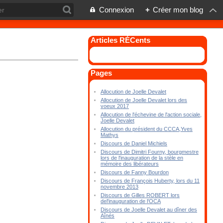
Connexion
+
Créer mon blog
Articles RÉCents
Pages
Allocution de Joelle Devalet
Allocution de Joelle Devalet lors des
voeux 2017
Allocution de l'échevine de l'action sociale,
Joelle Devalet
Allocution du président du CCCA,Yves
Mathys
Discours de Daniel Michiels
Discours de Dimitri Fourny, bourgmestre
lors de l'inauguration de la stèle en
mémoire des libérateurs
Discours de Fanny Bourdon
Discours de François Huberty, lors du 11
novembre 2013
Discours de Gilles ROBERT lors
del'inauguration de l'OCA
Discours de Joelle Devalet au dîner des
Aînés