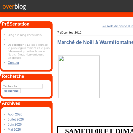
PrÉSentation
<< Rôle de garde du
7 décembre 2012
Blog
: le blog chestrolais
Marché de Noël à Warmifontain
Description
: Le blog retrace
le plus régulièrement et le plus
fidèlement possible la vie à
Neufchâteau (Luxembourg-
Belgique).
Contact
Recherche
Archives
Août 2026
Juillet 2026
Juin 2026
SAMEDI 08 ET DIM
Mai 2026