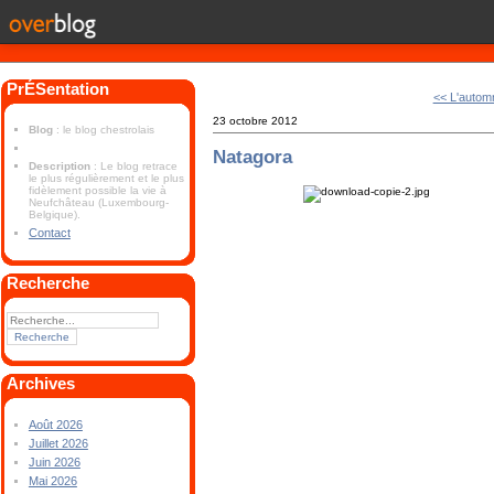
PrÉSentation
<< L'autom
23 octobre 2012
Blog
: le blog chestrolais
Natagora
Description
: Le blog retrace
le plus régulièrement et le plus
fidèlement possible la vie à
Neufchâteau (Luxembourg-
Belgique).
Contact
Recherche
Archives
Août 2026
Juillet 2026
Juin 2026
Mai 2026