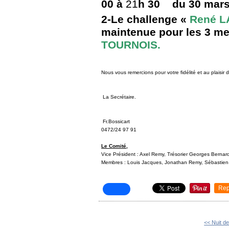
00 à
21
h 30
du 30 mars
2-Le challenge «
René L
maintenue pour les 3 me
TOURNOIS.
Nous vous remercions pour votre fidélité et au plaisir d
La Secrétaire.
Fr.Bossicart
0472/24 97 91
Le Comité,
Vice Président : Axel Remy, Trésorier Georges Bernard
Membres : Louis Jacques, Jonathan Remy, Sébastien A
Rep
<< Nuit de