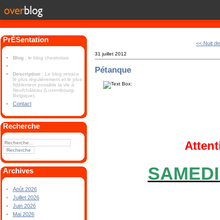
PrÉSentation
<< Nuit de
31 juillet 2012
Blog
: le blog chestrolais
Pétanque
Description
: Le blog retrace
le plus régulièrement et le plus
fidèlement possible la vie à
Neufchâteau (Luxembourg-
Belgique).
Contact
Recherche
Atten
SAMEDI
Archives
Août 2026
Juillet 2026
Juin 2026
Mai 2026